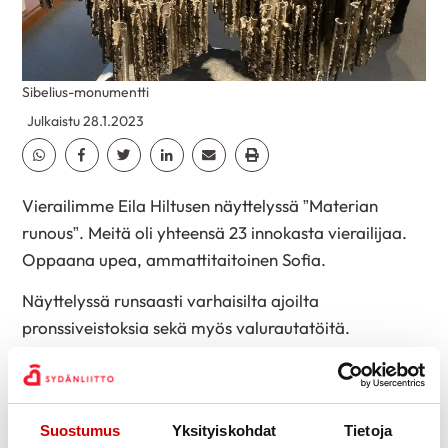
Sibelius-monumentti
Julkaistu 28.1.2023
Jaa Whatsapp
Jaa Facebook
Jaa Twitter
Jaa Linkedin
Jaa Email
Jaa Print
Vierailimme Eila Hiltusen näyttelyssä ”Materian
runous”. Meitä oli yhteensä 23 innokasta vierailijaa.
Oppaana upea, ammattitaitoinen Sofia.
Näyttelyssä runsaasti varhaisilta ajoilta
pronssiveistoksia sekä myös valurautatöitä.
Hitsaaminen tuli mukaan 1950 luvun lopulta. Taiteilija
näki itsensä lähinnä suurten monumenttien luojana.
Tärkein tietysti Sibeliusmonumentti. Sitä työstettiin
Suostumus
Yksityiskohdat
Tietoja
1961-1969.