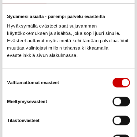
Näyttely on viimeistä viikkoa esillä. Todella upea
näyttely!
Sydämesi asialla - parempi palvelu evästeillä
Hyväksymällä evästeet saat sujuvamman
käyttökokemuksen ja sisältöä, joka sopii juuri sinulle.
Evästeet auttavat myös meitä kehittämään palvelua. Voit
muuttaa valintojasi milloin tahansa klikkaamalla
evästelinkkiä sivun alakulmassa.
Suostumuksen valinta
Välttämättömät evästeet
Mieltymysevästeet
Esiäiti
Tilastoevästeet