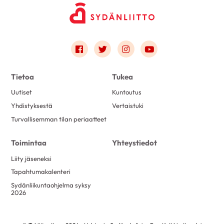
Link to facebook
Link to twitter
Link to instagram
Link to youtube
Tietoa
Tukea
Uutiset
Kuntoutus
Yhdistyksestä
Vertaistuki
Turvallisemman tilan periaatteet
Toimintaa
Yhteystiedot
Liity jäseneksi
Tapahtumakalenteri
Sydänliikuntaohjelma syksy
2026