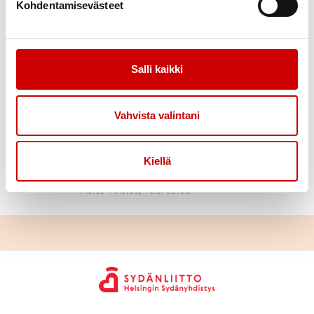
Kohdentamisevästeet
Salli kaikki
Vahvista valintani
Kiellä
Kristus-veistos, valurautaa