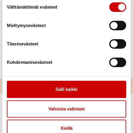
Suostumuksen valinta
turvallisesti kokoontua. Tauon aikana voisimme
Välttämättömät evästeet
harjoitella itsenäisesti älylaitteiden sujuvaa käyttöä
unohtamatta liikuntaa talvisessa luonnossa!
Mieltymysevästeet
Tilastoevästeet
Kohdentamisevästeet
Salli kaikki
Vahvista valintani
Kiellä