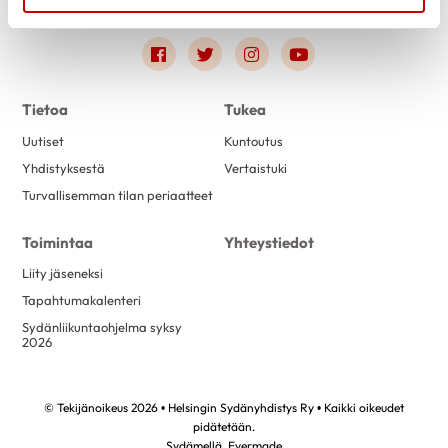
Link to facebook
Link to twitter
Link to instagram
Link to youtube
Tietoa
Tukea
Uutiset
Kuntoutus
Yhdistyksestä
Vertaistuki
Turvallisemman tilan periaatteet
Toimintaa
Yhteystiedot
Liity jäseneksi
Tapahtumakalenteri
Sydänliikuntaohjelma syksy
2026
© Tekijänoikeus 2026 • Helsingin Sydänyhdistys Ry • Kaikki oikeudet
pidätetään.
Sydämellä,
Evermade