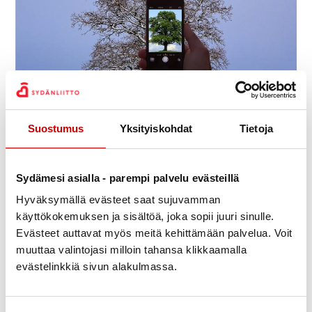
Maija-Riitta Hyöky
Julkaistu 10.1.2022
Suostumus
Yksityiskohdat
Tietoja
Jaa Whatsapp
Jaa Facebook
Jaa Twitter
Jaa Linkedin
Jaa Email
Jaa Print
Sydämesi asialla - parempi palvelu evästeillä
Digikerhomme kevätkauden aloitus siirtyy
Hyväksymällä evästeet saat sujuvamman
valitettavasti jälleen. Olemme tänään saaneet
käyttökokemuksen ja sisältöä, joka sopii juuri sinulle.
tiedon, että Kampin palvelukeskus, joka on
Evästeet auttavat myös meitä kehittämään palvelua. Voit
kokoontumispaikkamme, on muiden
muuttaa valintojasi milloin tahansa klikkaamalla
palvelukeskusten tapaan suljettu ainakin 28.2.2022
evästelinkkiä sivun alakulmassa.
asti koronaviruspandemian kiihtymisen vuoksi.
Tiedotamme heti, kun kerhomme voi jälleen