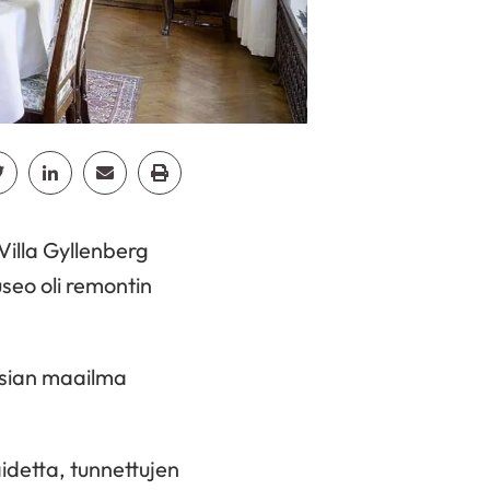
cebook
Jaa Twitter
Jaa Linkedin
Jaa Email
Jaa Print
Villa Gyllenberg
seo oli remontin
asian maailma
idetta, tunnettujen