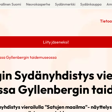
allinen Suomi
Neuvokasperhe
Sydänmerkki
Sydänkauppa
Amm
Tietoa
Liity jäseneksi!
eessa Gyllenbergin taidemuseossa
in Sydänyhdistys vie
ssa Gyllenbergin ta
yhdistys vierailulla "Satujen maailma"- näyttely