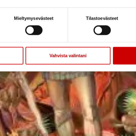
Mieltymysevästeet
Tilastoevästeet
Vahvista valintani