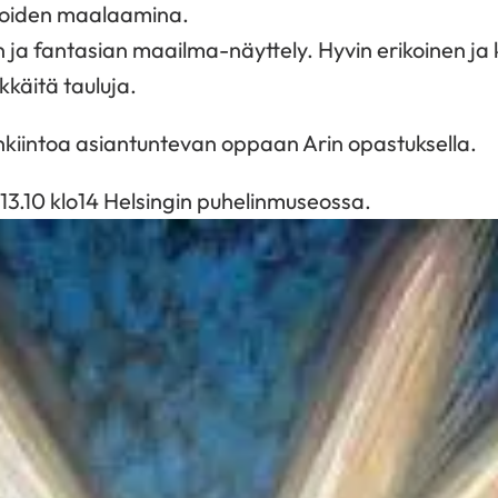
ijoiden maalaamina.
n ja fantasian maailma-näyttely. Hyvin erikoinen ja 
kkäitä tauluja.
nkiintoa asiantuntevan oppaan Arin opastuksella.
 13.10 klo14 Helsingin puhelinmuseossa.