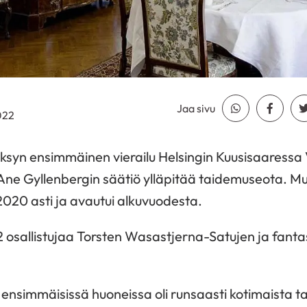
Jaa sivu
Jaa Whatsapp
Jaa Fa
022
 syksyn ensimmäinen vierailu Helsingin Kuusisaaressa 
ne Gyllenbergin säätiö ylläpitää taidemuseota. Mu
2020 asti ja avautui alkuvuodesta.
2 osallistujaa Torsten Wasastjerna-Satujen ja fant
ensimmäisissä huoneissa oli runsaasti kotimaista ta