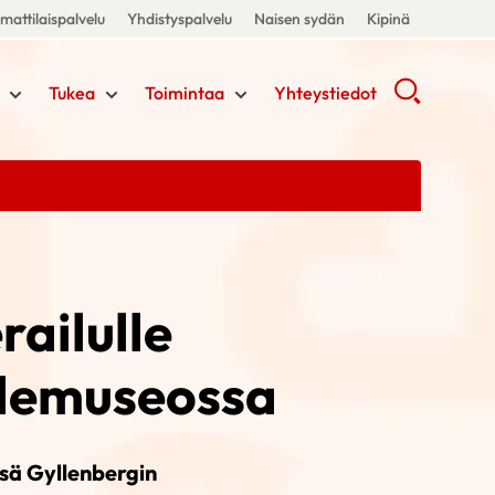
attilaispalvelu
Yhdistyspalvelu
Naisen sydän
Kipinä
Tukea
Toimintaa
Yhteystiedot
railulle
idemuseossa
ssä Gyllenbergin