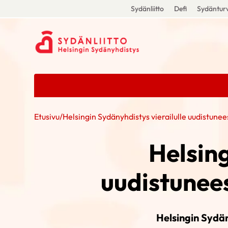
Sydänliitto
Defi
Sydänturv
Etusivu
/
Helsingin Sydänyhdistys vierailulle uudistun
Helsing
uudistunee
Helsingin Sydän