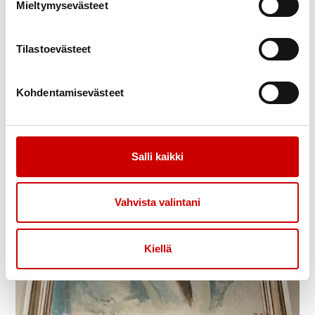
Mieltymysevästeet
Tilastoevästeet
Kohdentamisevästeet
Salli kaikki
Vahvista valintani
Kiellä