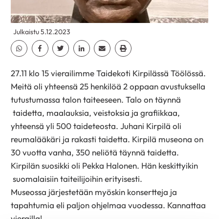
Julkaistu 5.12.2023
Jaa Whatsapp
Jaa Facebook
Jaa Twitter
Jaa Linkedin
Jaa Email
Jaa Print
27.11 klo 15 vierailimme Taidekoti Kirpilässä Töölössä.
Meitä oli yhteensä 25 henkilöä 2 oppaan avustuksella
tutustumassa talon taiteeseen. Talo on täynnä
taidetta, maalauksia, veistoksia ja grafiikkaa,
yhteensä yli 500 taideteosta. Juhani Kirpilä oli
reumalääkäri ja rakasti taidetta. Kirpilä museona on
30 vuotta vanha, 350 neliötä täynnä taidetta.
Kirpilän suosikki oli Pekka Halonen. Hän keskittyikin
suomalaisiin taiteilijoihin erityisesti.
Museossa järjestetään myöskin konsertteja ja
tapahtumia eli paljon ohjelmaa vuodessa. Kannattaa
vierailla!