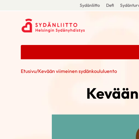
Sydänliitto
Defi
Sydänturv
Etusivu
/
Kevään viimeinen sydänkoululuento
Kevään 