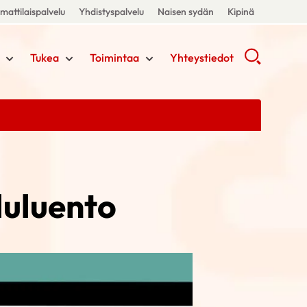
attilaispalvelu
Yhdistyspalvelu
Naisen sydän
Kipinä
Tukea
Toimintaa
Yhteystiedot
luluento