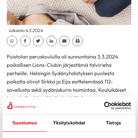
Julkaistu 4.3.2024
Jaa Whatsapp
Jaa Facebook
Jaa Twitter
Jaa Linkedin
Jaa Email
Jaa Print
Puistolan peruskoululla oli sunnuntaina 3.3.2024
paikallisen Lions-Clubin järjestämä talvirieha
perheille. Helsingin Sydänyhdistyksen puolesta
paikalla olivat Sirkka ja Eija esittelemässä 112-
sovellusta sekä sydäniskurin toimintaa. Kouluikäiset
lapset olivat innokkaita harjoittelemaan
painantaelvytystä ja olivat kiinnostuneita 112-
sovelluksesta. Ilahduttavaa oli nähdä vanhempien
myönteinen suhtautuminen opastukseen ja se kuinka
Suostumus
Yksityiskohdat
Tietoja
hienosti ja hienotunteisesti he lapsilleen selittivät