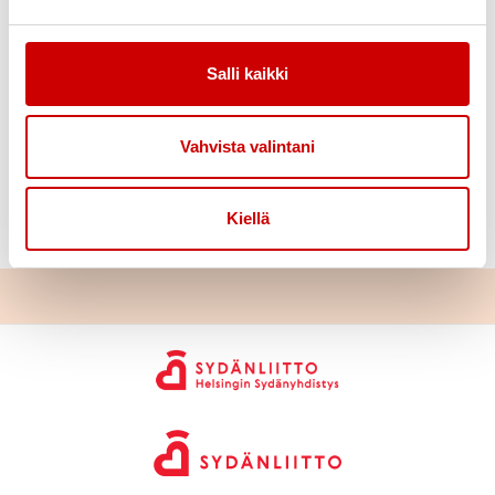
Salli kaikki
Vahvista valintani
Riitta ja Pertti Taimi, Sirkka
Kiellä
Ekola