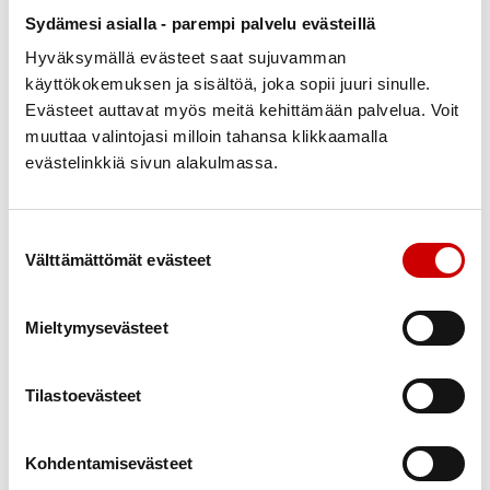
asian tärkeyden. Kiitos Pertti, että saimme osallistua!
Sydämesi asialla - parempi palvelu evästeillä
Hyväksymällä evästeet saat sujuvamman
käyttökokemuksen ja sisältöä, joka sopii juuri sinulle.
Evästeet auttavat myös meitä kehittämään palvelua. Voit
muuttaa valintojasi milloin tahansa klikkaamalla
evästelinkkiä sivun alakulmassa.
Suostumuksen valinta
Välttämättömät evästeet
Mieltymysevästeet
Sirkka valmistautuu
Sirkka opastaa
Tilastoevästeet
Kohdentamisevästeet