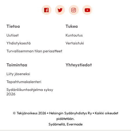
Link to facebook
Link to twitter
Link to instagram
Link to youtube
Tietoa
Tukea
Uutiset
Kuntoutus
Yhdistyksestä
Vertaistuki
Turvallisemman tilan periaatteet
Toimintaa
Yhteystiedot
Liity jäseneksi
Tapahtumakalenteri
Sydänliikuntaohjelma syksy
2026
© Tekijänoikeus 2026 • Helsingin Sydänyhdistys Ry • Kaikki oikeudet
pidätetään.
Sydämellä,
Evermade