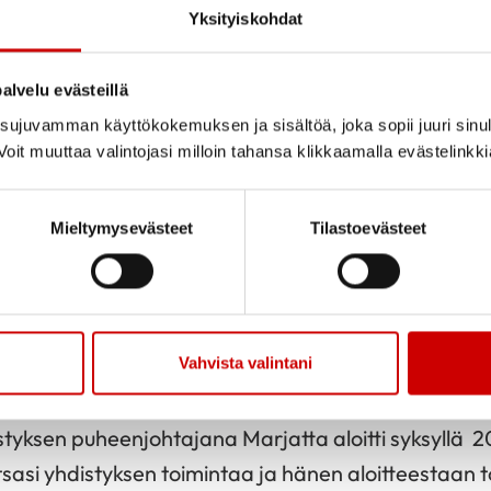
Jaa sivu
Jaa Whatsapp
Jaa Fa
Yksityiskohdat
alvelu evästeillä
mme Marjatta Kuusela nukkui pois 6.10.2024. Hän 
ujuvamman käyttökokemuksen ja sisältöä, joka sopii juuri sinul
sa, josta muodostui hänelle tärkeä paikka. Siellä ol
oit muuttaa valintojasi milloin tahansa klikkaamalla evästelinkk
ti vapaa-aikaansa perheen ja ystävien kanssa uiden
Mieltymysevästeet
Tilastoevästeet
 unelma-ammattiinsa sairaanhoitajaksi vuonna 1967.
össä Nigeriassa. Vuodesta 1969 alkaen hän työskent
äryhtiö MSD:llä eri tehtävissä eläkkeelle jäämiseen
Vahvista valintani
009 markkinointijohtajan tehtävästä.
styksen puheenjohtajana Marjatta aloitti syksyll
sasi yhdistyksen toimintaa ja hänen aloitteestaan 