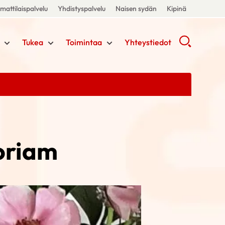
attilaispalvelu
Yhdistyspalvelu
Naisen sydän
Kipinä
Tukea
Toimintaa
Yhteystiedot
oriam