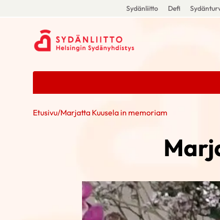
Sydänliitto
Defi
Sydänturv
Etusivu
/
Marjatta Kuusela in memoriam
Marj