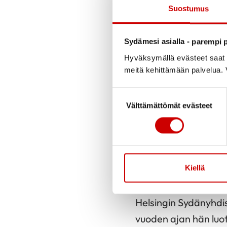
Julkaistu 17.10.2024
Suostumus
Sydämesi asialla - parempi p
Kunniapuheenjohtaja
Hyväksymällä evästeet saat s
16.6.1944 Parikkalas
meitä kehittämään palvelua. V
jossa Marjatta viet
Suostumuksen valinta
sienestäen.
Välttämättömät evästeet
Marjattaa valmistui
myös kehitysyhteisty
Merck&Co., Inc:n tyt
Kiellä
eläkkeelle vuonna 2
Helsingin Sydänyhdi
vuoden ajan hän luot