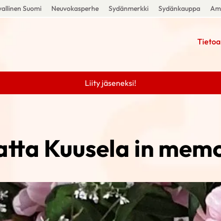
allinen Suomi
Neuvokasperhe
Sydänmerkki
Sydänkauppa
Amm
Tietoa
Liity jäseneksi!
atta Kuusela in mem