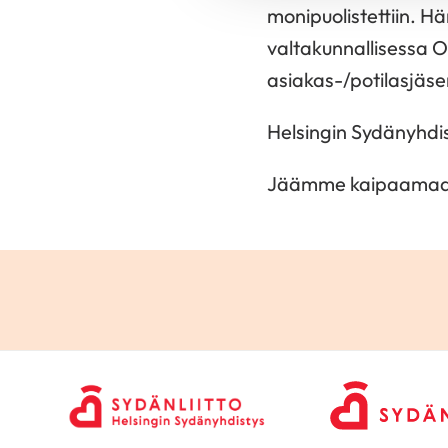
monipuolistettiin. Hä
valtakunnallisessa 
asiakas-/potilasjäse
Helsingin Sydänyhdis
Jäämme kaipaamaan M