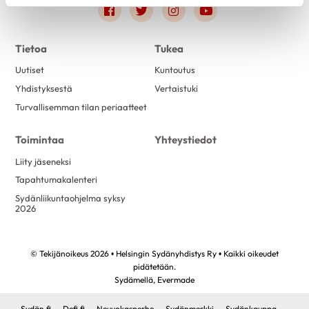
Link to facebook
Link to twitter
Link to instagram
Link to youtube
Tietoa
Tukea
Uutiset
Kuntoutus
Yhdistyksestä
Vertaistuki
Turvallisemman tilan periaatteet
Toimintaa
Yhteystiedot
Liity jäseneksi
Tapahtumakalenteri
Sydänliikuntaohjelma syksy
2026
© Tekijänoikeus 2026 • Helsingin Sydänyhdistys Ry • Kaikki oikeudet
pidätetään.
Sydämellä,
Evermade
Sydän.fi
Defi.fi
Neuvokasperhe
Sydänmerkki
Sydänkauppa