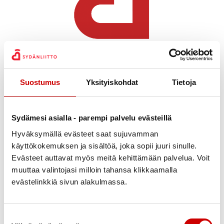
Julkaistu 14.4.2025
Jaa Whatsapp
Jaa Facebook
Jaa Twitter
Jaa Linkedin
Jaa Email
Jaa Print
Suostumus
Yksityiskohdat
Tietoja
Helsingin Sydänyhdistys osallistui Kuntavaalien ”Pieni
Ele”- keräykseen.
Sydämesi asialla - parempi palvelu evästeillä
Kuvassa Lauttasaaren Ala-asteen keräyspisteellä
Pirjo Leppänen.
Hyväksymällä evästeet saat sujuvamman
käyttökokemuksen ja sisältöä, joka sopii juuri sinulle.
Evästeet auttavat myös meitä kehittämään palvelua. Voit
muuttaa valintojasi milloin tahansa klikkaamalla
evästelinkkiä sivun alakulmassa.
Suostumuksen valinta