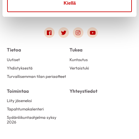
Kiellä
Link to facebook
Link to twitter
Link to instagram
Link to youtube
Tietoa
Tukea
Uutiset
Kuntoutus
Yhdistyksestä
Vertaistuki
Turvallisemman tilan periaatteet
Toimintaa
Yhteystiedot
Liity jäseneksi
Tapahtumakalenteri
Sydänliikuntaohjelma syksy
2026