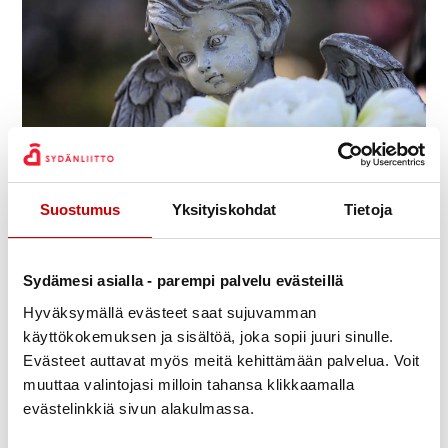
Julkaistu 24.3.2023
Jaa Whatsapp
Jaa Facebook
Jaa Twitter
Jaa Linkedin
Jaa Email
Jaa Print
Suostumus
Yksityiskohdat
Tietoja
Toissapäivänä 22.3.2023 aloittaessamme hallituksen
Sydämesi asialla - parempi palvelu evästeillä
kokouksen saimme yllättävän suruviestin.
Hyväksymällä evästeet saat sujuvamman
Yhdistyksemme puheenjohtaja Matti Kaskenaho on
käyttökokemuksen ja sisältöä, joka sopii juuri sinulle.
poistunut keskuudestamme.
Evästeet auttavat myös meitä kehittämään palvelua. Voit
muuttaa valintojasi milloin tahansa klikkaamalla
Olemme surullisia ja järkyttyneitä menettäessämme
evästelinkkiä sivun alakulmassa.
Matin. Hän oli positiivinen ja auttavainen ihminen,