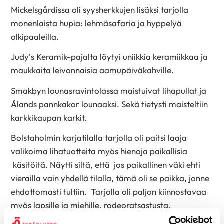
Mickelsgårdissa oli syysherkkujen lisäksi tarjolla
monenlaista hupia: lehmäsafaria ja hyppelyä
olkipaaleilla.
Judy’s Keramik-pajalta löytyi uniikkia keramiikkaa ja
maukkaita leivonnaisia aamupäiväkahville.
Smakbyn lounasravintolassa maistuivat lihapullat ja
Ålands pannkakor lounaaksi. Sekä tietysti maisteltiin
karkkikaupan karkit.
Bolstaholmin karjatilalla tarjolla oli paitsi laaja
valikoima lihatuotteita myös hienoja paikallisia
käsitöitä. Näytti siltä, että jos paikallinen väki ehti
vierailla vain yhdellä tilalla, tämä oli se paikka, jonne
ehdottomasti tultiin. Tarjolla oli paljon kiinnostavaa
myös lapsille ja miehille, rodeoratsastusta,
traktoreita ja ilmakiväriammuntaa.