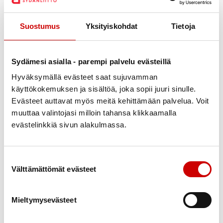
Grannaksen tilalla, Ahvenanmaan suurimmalla
Suostumus
Yksityiskohdat
Tietoja
omenatilalla, myytiin kaikkia mahdollisia omenoista
valmistettuja herkkuja ja juomia.
Sydämesi asialla - parempi palvelu evästeillä
Iltapäivän lopuksi kävimme vielä katsomassa
Emelia-kaljaasilaivan rakentamista Merikorttelissa.
Hyväksymällä evästeet saat sujuvamman
käyttökokemuksen ja sisältöä, joka sopii juuri sinulle.
Kiitos hienosta retkestä, Eija ja Anita!
Evästeet auttavat myös meitä kehittämään palvelua. Voit
muuttaa valintojasi milloin tahansa klikkaamalla
evästelinkkiä sivun alakulmassa.
Suostumuksen valinta
Välttämättömät evästeet
Mieltymysevästeet