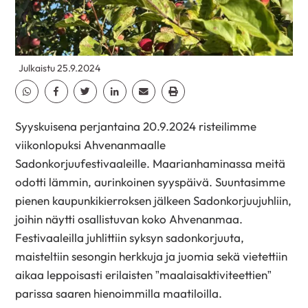
Julkaistu 25.9.2024
Jaa Whatsapp
Jaa Facebook
Jaa Twitter
Jaa Linkedin
Jaa Email
Jaa Print
Syyskuisena perjantaina 20.9.2024 risteilimme
viikonlopuksi Ahvenanmaalle
Sadonkorjuufestivaaleille. Maarianhaminassa meitä
odotti lämmin, aurinkoinen syyspäivä. Suuntasimme
pienen kaupunkikierroksen jälkeen Sadonkorjuujuhliin,
joihin näytti osallistuvan koko Ahvenanmaa.
Festivaaleilla juhlittiin syksyn sadonkorjuuta,
maisteltiin sesongin herkkuja ja juomia sekä vietettiin
aikaa leppoisasti erilaisten ”maalaisaktiviteettien”
parissa saaren hienoimmilla maatiloilla.