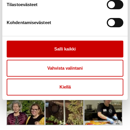
Tilastoevästeet
Kohdentamisevästeet
Salli kaikki
Vahvista valintani
Kiellä