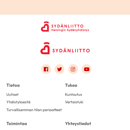
Link to facebook
Link to twitter
Link to instagram
Link to youtube
Tietoa
Tukea
Uutiset
Kuntoutus
Yhdistyksestä
Vertaistuki
Turvallisemman tilan periaatteet
Toimintaa
Yhteystiedot