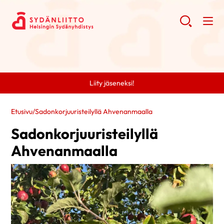
Liity jäseneksi!
Etusivu
/
Sadonkorjuuristeilyllä Ahvenanmaalla
Sadonkorjuuristeilyllä
Ahvenanmaalla