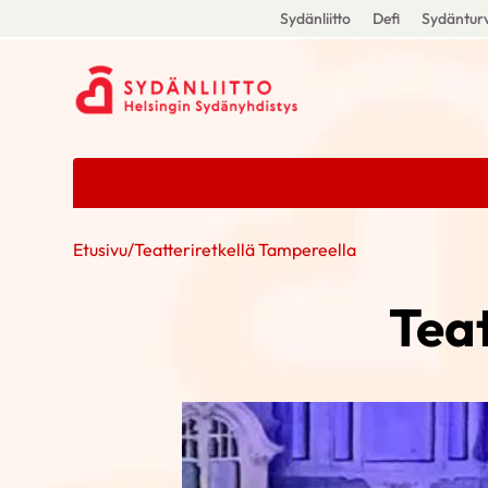
Sydänliitto
Defi
Sydänturv
Etusivu
/
Teatteriretkellä Tampereella
Teat