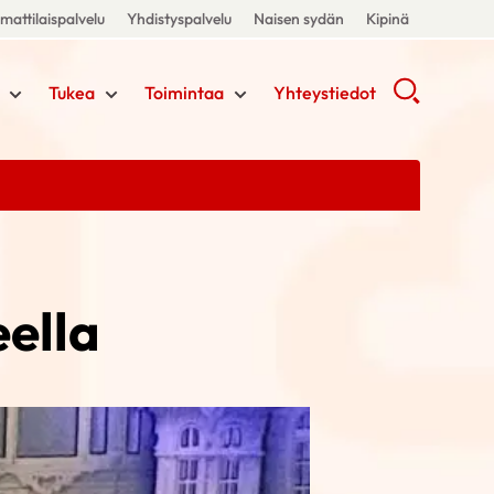
attilaispalvelu
Yhdistyspalvelu
Naisen sydän
Kipinä
Tukea
Toimintaa
Yhteystiedot
eella