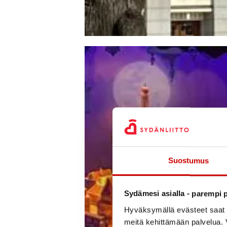
Suostumus
Sydämesi asialla - parempi p
Hyväksymällä evästeet saat s
meitä kehittämään palvelua. V