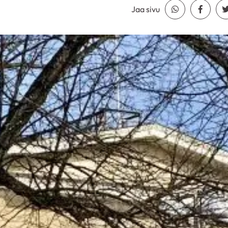
Jaa sivu
Jaa Whatsapp
Jaa Fa