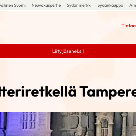
allinen Suomi
Neuvokasperhe
Sydänmerkki
Sydänkauppa
Amm
Tietoa
Liity jäseneksi!
teriretkellä Tamper