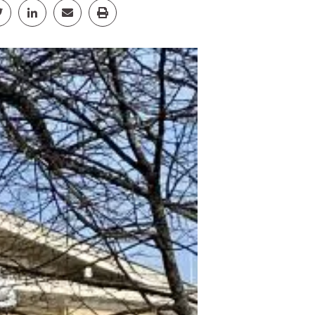
cebook
Jaa Twitter
Jaa Linkedin
Jaa Email
Jaa Print