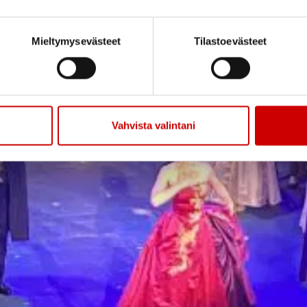
Mieltymysevästeet
Tilastoevästeet
Vahvista valintani