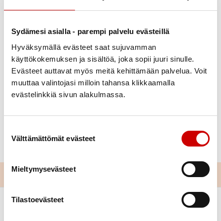
Sydämesi asialla - parempi palvelu evästeillä
Hyväksymällä evästeet saat sujuvamman
Julkaistu 20.11.2025
käyttökokemuksen ja sisältöä, joka sopii juuri sinulle.
Jaa Whatsapp
Jaa Facebook
Jaa Twitter
Jaa Linkedin
Jaa Email
Jaa Print
Evästeet auttavat myös meitä kehittämään palvelua. Voit
muuttaa valintojasi milloin tahansa klikkaamalla
Digipalveluluennon aineisto julkaistu. Lue tästä!
evästelinkkiä sivun alakulmassa.
DIGIPALVELULUENTO
Suostumuksen valinta
Välttämättömät evästeet
Mieltymysevästeet
Tilastoevästeet