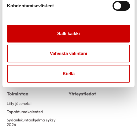
Kohdentamisevästeet
Salli kaikki
Link to facebook
Link to twitter
Link to instagram
Link to youtube
Tietoa
Tukea
Vahvista valintani
Uutiset
Kuntoutus
Yhdistyksestä
Vertaistuki
Kiellä
Turvallisemman tilan periaatteet
Toimintaa
Yhteystiedot
Liity jäseneksi
Tapahtumakalenteri
Sydänliikuntaohjelma syksy
2026