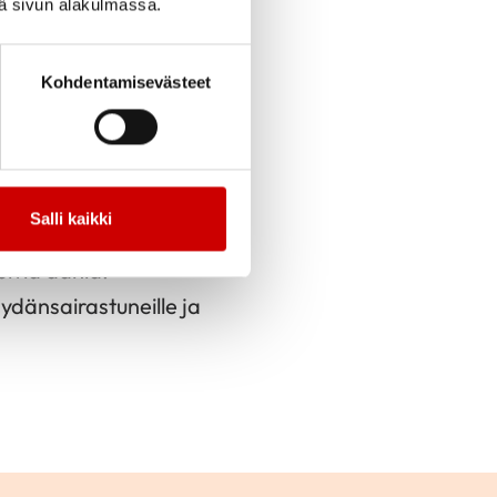
iä sivun alakulmassa.
cebook
Jaa Twitter
Jaa Linkedin
Jaa Email
Jaa Print
Kohdentamisevästeet
toon jumppaamaan
oja tehden ja
ikon reunaa yms.
Salli kaikki
 aina rauhoituttiin
öiviä ääniä.
sydänsairastuneille ja