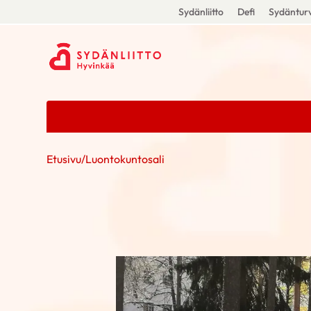
Sydänliitto
Defi
Sydänturv
Etusivu
/
Luontokuntosali