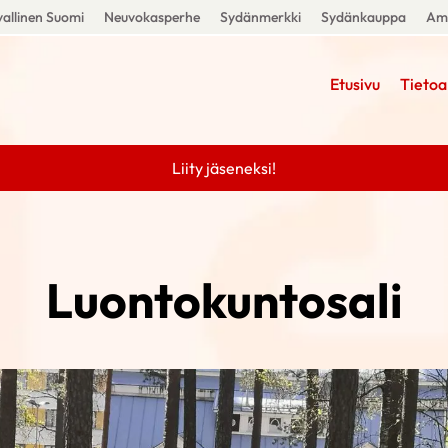
allinen Suomi
Neuvokasperhe
Sydänmerkki
Sydänkauppa
Amm
Etusivu
Tietoa
Liity jäseneksi!
Luontokuntosali