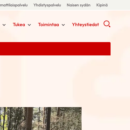
attilaispalvelu
Yhdistyspalvelu
Naisen sydän
Kipinä
Tukea
Toimintaa
Yhteystiedot