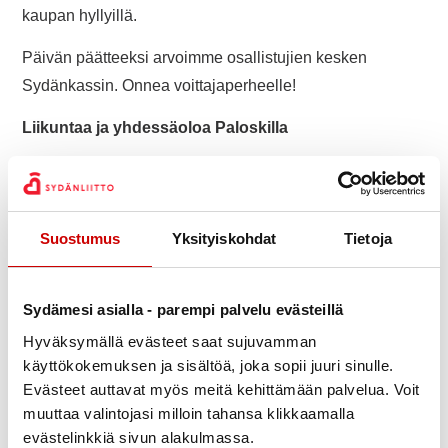
kaupan hyllyillä.
Päivän päätteeksi arvoimme osallistujien kesken
Sydänkassin. Onnea voittajaperheelle!
Liikuntaa ja yhdessäoloa Paloskilla
Perjantaina Sydänviikko huipentui
fysioterapeuttiopiskelijoiden järjestämään
liikuntahetkeen Paloskilla. Sää oli sateinen, mutta hyvä
Suostumus
Yksityiskohdat
Tietoja
tunnelma piti meidät liikkeessä.
Kodan suojissa nautimme sydänystävällisistä
Sydämesi asialla - parempi palvelu evästeillä
grillimakkaroista ja nokipannukahvista.
Hyväksymällä evästeet saat sujuvamman
Kiitos mukana olleille!
käyttökokemuksen ja sisältöä, joka sopii juuri sinulle.
Evästeet auttavat myös meitä kehittämään palvelua. Voit
Sydänviikko tarjosi paljon kohtaamisia, iloa ja yhdessä
muuttaa valintojasi milloin tahansa klikkaamalla
tekemistä. Kiitos kaikille osallistujille,
evästelinkkiä sivun alakulmassa.