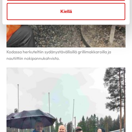
Kiellä
Kodassa herkuteltiin sydänystävällisillä grillimakkaroilla ja
nautiittiin nokipannukahvista.