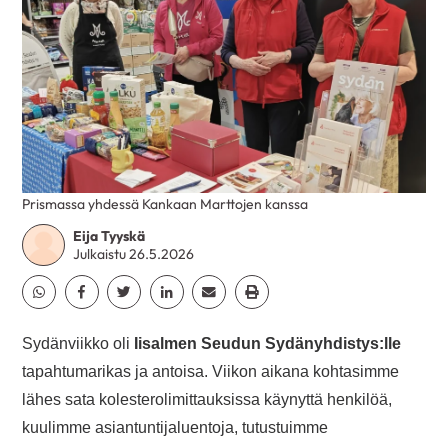
Prismassa yhdessä Kankaan Marttojen kanssa
Eija Tyyskä
Julkaistu 26.5.2026
Jaa Whatsapp
Jaa Facebook
Jaa Twitter
Jaa Linkedin
Jaa Email
Jaa Print
Sydänviikko oli
Iisalmen Seudun Sydänyhdistys:lle
tapahtumarikas ja antoisa. Viikon aikana kohtasimme
lähes sata kolesterolimittauksissa käynyttä henkilöä,
kuulimme asiantuntijaluentoja, tutustuimme