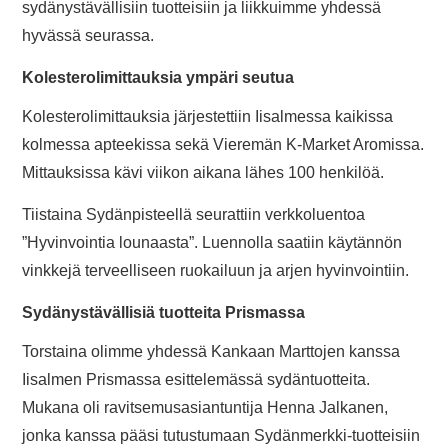
sydänystävällisiin tuotteisiin ja liikkuimme yhdessä
hyvässä seurassa.
Kolesterolimittauksia ympäri seutua
Kolesterolimittauksia järjestettiin Iisalmessa kaikissa
kolmessa apteekissa sekä Vieremän K-Market Aromissa.
Mittauksissa kävi viikon aikana lähes 100 henkilöä.
Tiistaina Sydänpisteellä seurattiin verkkoluentoa
”Hyvinvointia lounaasta”. Luennolla saatiin käytännön
vinkkejä terveelliseen ruokailuun ja arjen hyvinvointiin.
Sydänystävällisiä tuotteita Prismassa
Torstaina olimme yhdessä Kankaan Marttojen kanssa
Iisalmen Prismassa esittelemässä sydäntuotteita.
Mukana oli ravitsemusasiantuntija Henna Jalkanen,
jonka kanssa pääsi tutustumaan Sydänmerkki-tuotteisiin