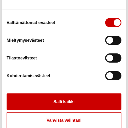
yhteistyökumppaneille ja vapaaehtoisille onnistuneesta
viikosta!
Suostumuksen valinta
Välttämättömät evästeet
Mieltymysevästeet
Tilastoevästeet
Kohdentamisevästeet
Salli kaikki
Vahvista valintani