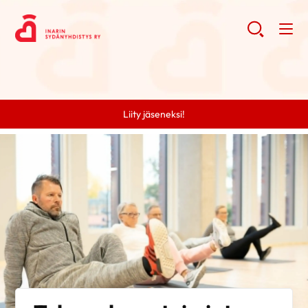
Liity jäseneksi!