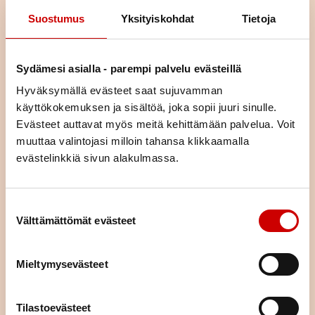
Suostumus
Yksityiskohdat
Tietoja
Sydämesi asialla - parempi palvelu evästeillä
Hyväksymällä evästeet saat sujuvamman
käyttökokemuksen ja sisältöä, joka sopii juuri sinulle.
Evästeet auttavat myös meitä kehittämään palvelua. Voit
Liity jäseneksi
muuttaa valintojasi milloin tahansa klikkaamalla
evästelinkkiä sivun alakulmassa.
Jäsenenä olet osa suurta sydänyhteisöä. Jäsenenä tuet
paikallista, alueellista ja valtakunnallista sydäntyötä.
Järjestämme yhdessä alueemme piirin kanssa toimintaa,
Suostumuksen valinta
tarjoamme mahdollisuuden kokemusten jakamiseen sekä
Välttämättömät evästeet
annamme vertaistukea. Liittymällä jäseneksi saat neljä kertaa
vuodessa ilmestyvän laadukkaan Sydän-lehden, joka tarjoaa
Mieltymysevästeet
ajankohtaista tietoa sydänterveydestä.
LIITY JÄSENEKSI
Tilastoevästeet