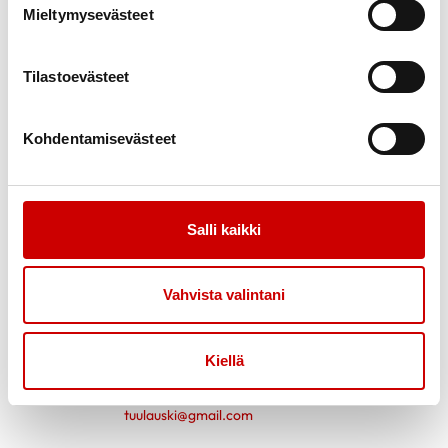
Mieltymysevästeet
Yhdistyksen hallitus
0400836432
Tilastoevästeet
Kaisu Rytky
Yhdistyksen hallitus
Kohdentamisevästeet
0407526787
Anne Tennilä
Salli kaikki
Yhdistyksen sihteeri
0407338129
atennila@hotmail.com
Vahvista valintani
Tuula Uski
Kiellä
Yhdistyksen hallitus
0408612478
tuulauski@gmail.com