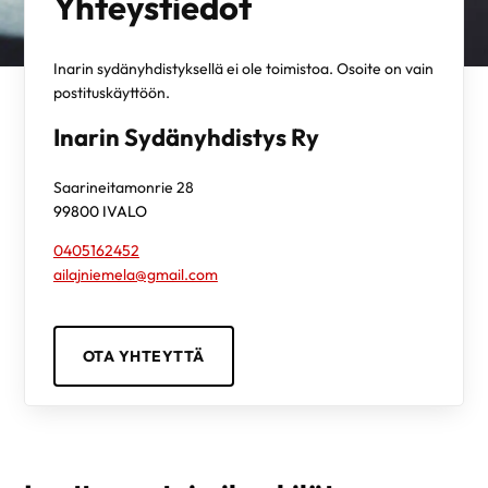
Yhteystiedot
Inarin sydänyhdistyksellä ei ole toimistoa. Osoite on vain
postituskäyttöön.
Inarin Sydänyhdistys Ry
Saarineitamonrie 28
99800
IVALO
0405162452
ailajniemela@gmail.com
OTA YHTEYTTÄ