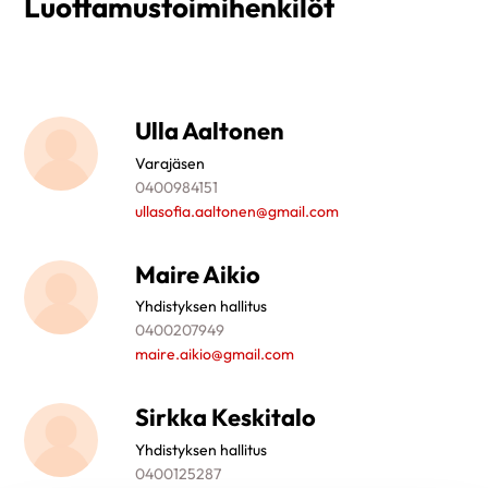
Luottamustoimihenkilöt
Ulla Aaltonen
Varajäsen
0400984151
ullasofia.aaltonen@gmail.com
Maire Aikio
Yhdistyksen hallitus
0400207949
maire.aikio@gmail.com
Sirkka Keskitalo
Yhdistyksen hallitus
0400125287