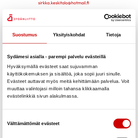
sirkka.keskitalo@hotmail.fi
Pirjo Köngäs
Varapuheenjohtaja
Suostumus
Yksityiskohdat
Tietoja
0443605566
Marja-Liisa Lehtinen
Sydämesi asialla - parempi palvelu evästeillä
Yhdistyksen hallitus
Hyväksymällä evästeet saat sujuvamman
0405962254
käyttökokemuksen ja sisältöä, joka sopii juuri sinulle.
marja-liisa.lehtinen@pp4.inet.fi
Evästeet auttavat myös meitä kehittämään palvelua. Voit
muuttaa valintojasi milloin tahansa klikkaamalla
Aila Niemelä
evästelinkkiä sivun alakulmassa.
Yhdistyksen puheenjohtaja
0405162452
Suostumuksen valinta
ailajniemela@gmail.com
Välttämättömät evästeet
Ulla Ruotsalainen