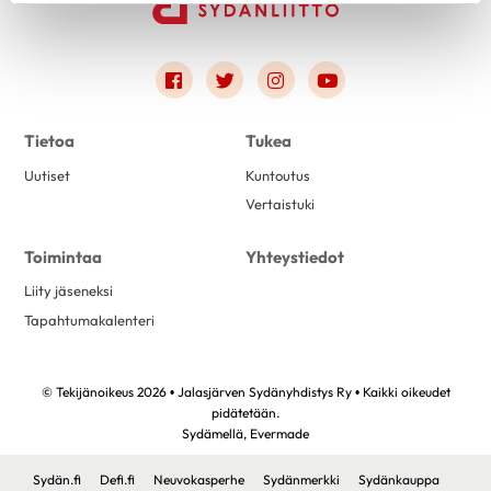
Link to facebook
Link to twitter
Link to instagram
Link to youtube
Tietoa
Tukea
Uutiset
Kuntoutus
Vertaistuki
Toimintaa
Yhteystiedot
Liity jäseneksi
Tapahtumakalenteri
© Tekijänoikeus 2026 • Jalasjärven Sydänyhdistys Ry • Kaikki oikeudet
pidätetään.
Sydämellä,
Evermade
Sydän.fi
Defi.fi
Neuvokasperhe
Sydänmerkki
Sydänkauppa