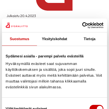
Julkaistu 20.4.2023
Jaa Whatsapp
Jaa Facebook
Jaa Twitter
Jaa Linkedin
Jaa Email
Jaa Print
Heippa kaikille!
Suostumus
Yksityiskohdat
Tietoja
Muistuttaiasin parista tapahtumasta huhti-
toukokuulla.
Sydämesi asialla - parempi palvelu evästeillä
27.4. 2023 klo.17.00-19.00
KERHOILTA
Hyväksymällä evästeet saat sujuvamman
Palveluportissa, vota vietetään VETERAANIPÄIVÄN
käyttökokemuksen ja sisältöä, joka sopii juuri sinulle.
Evästeet auttavat myös meitä kehittämään palvelua. Voit
merkeissä.
muuttaa valintojasi milloin tahansa klikkaamalla
Mukana veteraanikööri ja vierailevana luennoitsijana
evästelinkkiä sivun alakulmassa.
Juhani Kungsbacka. Kakkua ja kahvia tarjolla ja
tietysti myös arvontaa.
Suostumuksen valinta
11.5.2023 klo.13.00-15.00
meillä ohjelmapäivä
Välttämättömät evästeet