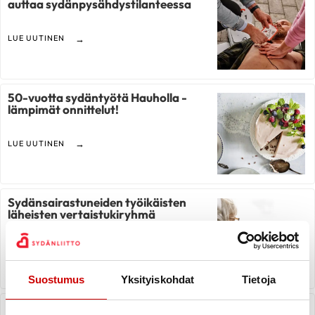
auttaa sydänpysähdystilanteessa
LUE UUTINEN
50-vuotta sydäntyötä Hauholla -
lämpimät onnittelut!
LUE UUTINEN
Sydänsairastuneiden työikäisten
läheisten vertaistukiryhmä
verkossa käynnistyy
LUE UUTINEN
Suostumus
Yksityiskohdat
Tietoja
Kauhavalla juhlitaan 50 vuotisen