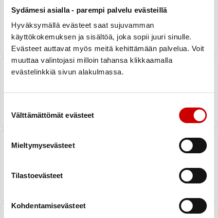
sydäntyön kunniaksi
Sydämesi asialla - parempi palvelu evästeillä
Hyväksymällä evästeet saat sujuvamman
LUE UUTINEN
käyttökokemuksen ja sisältöä, joka sopii juuri sinulle.
Evästeet auttavat myös meitä kehittämään palvelua. Voit
muuttaa valintojasi milloin tahansa klikkaamalla
Suupohjassa juhlitaan - Suupohjan
evästelinkkiä sivun alakulmassa.
Sydänyhdistys 50 vuotta
LUE UUTINEN
Suostumuksen valinta
Välttämättömät evästeet
Sydän-Suomen alueen hallitukseen
Mieltymysevästeet
valittiin viisi uutta jäsentä
LUE UUTINEN
Tilastoevästeet
Kohdentamisevästeet
Syksyistä juhlaa Härmässä -