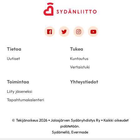
Link to facebook
Link to twitter
Link to instagram
Link to youtube
Tietoa
Tukea
Uutiset
Kuntoutus
Vertaistuki
Toimintaa
Yhteystiedot
Liity jäseneksi
Tapahtumakalenteri
© Tekijänoikeus 2026 • Jalasjärven Sydänyhdistys Ry • Kaikki oikeudet
pidätetään.
Sydämellä,
Evermade