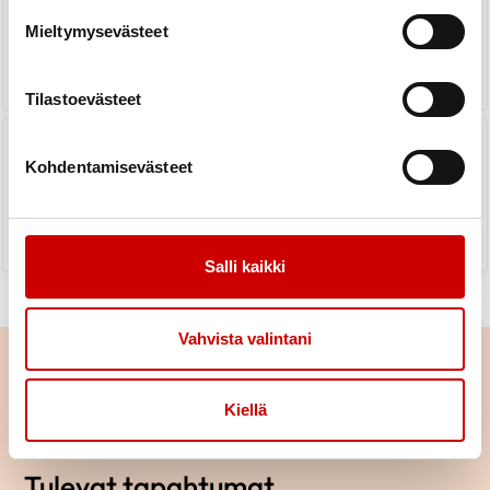
Mieltymysevästeet
LUE UUTINEN
Tilastoevästeet
Hallituksen kokous
Kohdentamisevästeet
LUE UUTINEN
Salli kaikki
Vahvista valintani
Kiellä
Tulevat tapahtumat