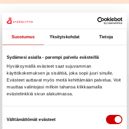
Suostumus
Yksityiskohdat
Tietoja
Uutiset
Sydämesi asialla - parempi palvelu evästeillä
KAIKKI UUTISET
Yhdistys
Piiri
Hyväksymällä evästeet saat sujuvamman
käyttökokemuksen ja sisältöä, joka sopii juuri sinulle.
KILTA
Evästeet auttavat myös meitä kehittämään palvelua. Voit
muuttaa valintojasi milloin tahansa klikkaamalla
evästelinkkiä sivun alakulmassa.
LUE UUTINEN
Suostumuksen valinta
Välttämättömät evästeet
Hiihtopäivä