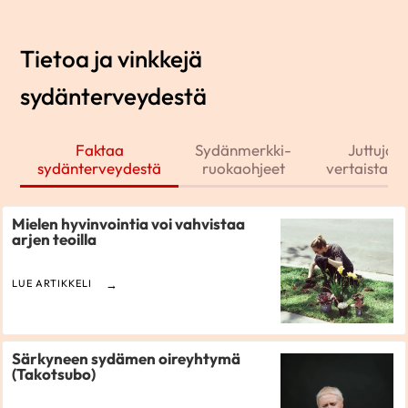
Tietoa ja vinkkejä
sydänterveydestä
Faktaa
Sydänmerkki-
Juttuja j
sydänterveydestä
ruokaohjeet
vertaistarin
Mielen hyvinvointia voi vahvistaa
arjen teoilla
LUE ARTIKKELI
Särkyneen sydämen oireyhtymä
(Takotsubo)