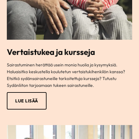
Vertaistukea ja kursseja
Sairastuminen herättää usein monia huolia ja kysymyksiä.
Haluaisitko keskustella koulutetun vertaistukihenkilön kanssa?
Etsitkö sydänsairastuneille tarkoitettuja kursseja? Tutustu
Sydänliiton tarjoamaan tukeen sairastuneille.
LUE LISÄÄ