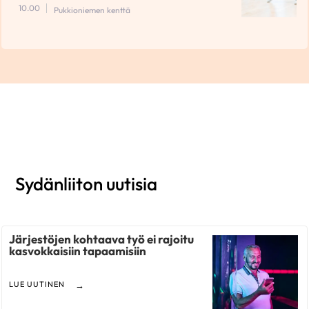
10.00
Pukkioniemen kenttä
Sydänliiton uutisia
Järjestöjen kohtaava työ ei rajoitu
kasvokkaisiin tapaamisiin
LUE UUTINEN