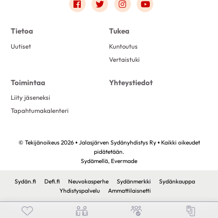
Link to facebook
Link to twitter
Link to instagram
Link to youtube
Tietoa
Tukea
Uutiset
Kuntoutus
Vertaistuki
Toimintaa
Yhteystiedot
Liity jäseneksi
Tapahtumakalenteri
© Tekijänoikeus 2026 • Jalasjärven Sydänyhdistys Ry • Kaikki oikeudet
pidätetään.
Sydämellä,
Evermade
Sydän.fi
Defi.fi
Neuvokasperhe
Sydänmerkki
Sydänkauppa
Yhdistyspalvelu
Ammattilaisnetti