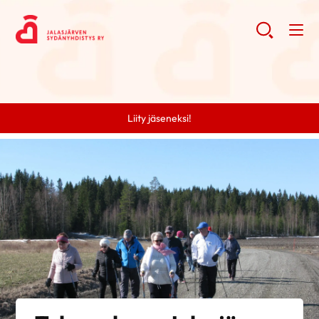
Liity jäseneksi!