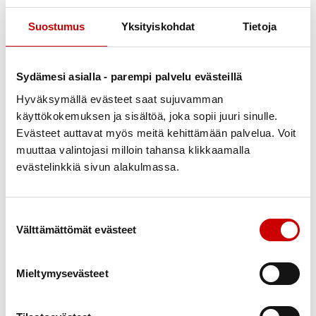
Suostumus
Yksityiskohdat
Tietoja
Julkaistu 21.1.2022
Jaa Whatsapp
Jaa Facebook
Jaa Twitter
Jaa Linkedin
Jaa Email
Jaa Print
Sydämesi asialla - parempi palvelu evästeillä
Hyväksymällä evästeet saat sujuvamman
Hei
käyttökokemuksen ja sisältöä, joka sopii juuri sinulle.
Evästeet auttavat myös meitä kehittämään palvelua. Voit
Muistutamme vielä että jäsenten UIMAHALLI
muuttaa valintojasi milloin tahansa klikkaamalla
maksuja jatketaan toistaiseksi ainakin kesäkuun 2022
evästelinkkiä sivun alakulmassa.
loppuun .
Kaikkea toimintaa rajoittaa tietysti korona joten se on
Suostumuksen valinta
nyt otettava huomioon.
Välttämättömät evästeet
Ilmoittelemme kyllä tapahtumista J-P
kunnallissanomien seuratoiminta palstalla kun ja jos
Mieltymysevästeet
päästään alkamaan .
Kevään tuloa odotellessa ja terveyttä kaikille.