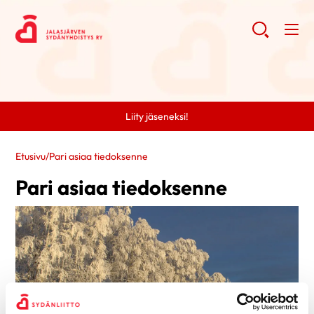
Liity jäseneksi!
Etusivu
/
Pari asiaa tiedoksenne
Pari asiaa tiedoksenne