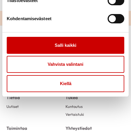
Tilastoevästeet
Kohdentamisevästeet
Salli kaikki
Vahvista valintani
Link to facebook
Link to twitter
Link to instagram
Link to youtube
Kiellä
Tietoa
Tukea
Uutiset
Kuntoutus
Vertaistuki
Toimintaa
Yhteystiedot