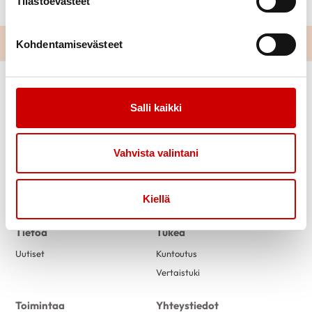
Tilastoevästeet
Kohdentamisevästeet
Salli kaikki
Vahvista valintani
Link to facebook
Link to twitter
Link to instagram
Link to youtube
Kiellä
Tietoa
Tukea
Uutiset
Kuntoutus
Vertaistuki
Toimintaa
Yhteystiedot