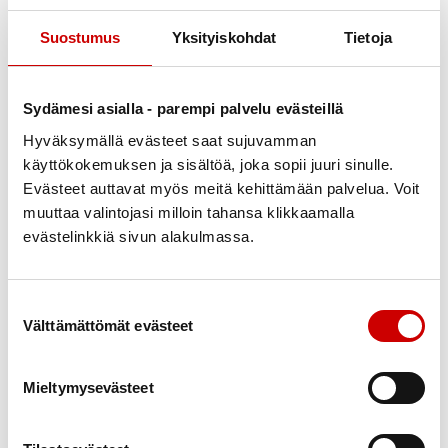
Suostumus
Yksityiskohdat
Tietoja
Julkaistu 10.8.2023
Jaa Whatsapp
Jaa Facebook
Jaa Twitter
Jaa Linkedin
Jaa Email
Jaa Print
Sydämesi asialla - parempi palvelu evästeillä
Hyväksymällä evästeet saat sujuvamman
Hei
käyttökokemuksen ja sisältöä, joka sopii juuri sinulle.
Evästeet auttavat myös meitä kehittämään palvelua. Voit
24.8.2023 YLLÄRIPYLLÄRIMATKA johonkin. Lähtö
muuttaa valintojasi milloin tahansa klikkaamalla
klo.9.00 matkahuollosta kuten ennenkin. Hinta
evästelinkkiä sivun alakulmassa.
50.00€, sis.kahvi,ruoka,matka ja tietysti yllätykset.
Matkasta ilmoitus myös lehdessä.
Suostumuksen valinta
Mukaan kaikki halukkaat. ILM. Paula p.040 1979222.
Välttämättömät evästeet
Mieltymysevästeet
12.8. Aukustimarkkinat, meidät löytää
markkinapaikalta 13. Tervetuloa juttusille ja
ostamaan arpoja.