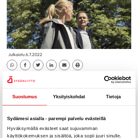
Julkaistu 6.7.2022
Jaa Whatsapp
Jaa Facebook
Jaa Twitter
Jaa Linkedin
Jaa Email
Jaa Print
Jämsän Seudun Diabetes-, Reuma- ja
Sydänyhdistys
järjestävät yhteisen
Suostumus
Yksityiskohdat
Tietoja
kesäteatteriretken KAUNIS ANNA
Ränssin Kievariin su 24.7.2022 klo 15
Sydämesi asialla - parempi palvelu evästeillä
Lähtö klo 13 Jämsän matkahuolto ja klo 13.15
Hyväksymällä evästeet saat sujuvamman
Jämsänkosken Neste.
käyttökokemuksen ja sisältöä, joka sopii juuri sinulle.