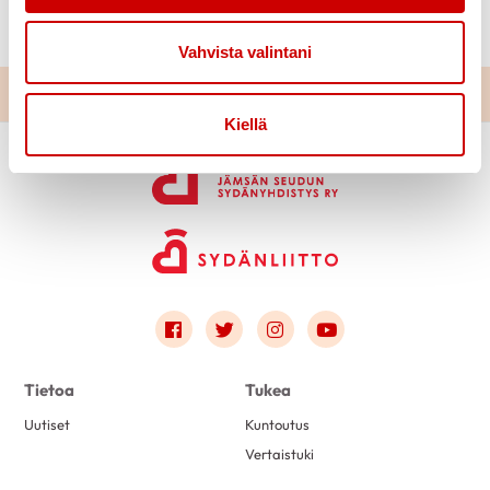
Jyväskylässä.Tarkemmat tiedot myöhemmin.
Vahvista valintani
Kiellä
Link to facebook
Link to twitter
Link to instagram
Link to youtube
Tietoa
Tukea
Uutiset
Kuntoutus
Vertaistuki