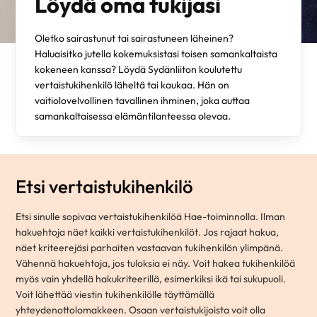
Löydä oma tukijasi
Oletko sairastunut tai sairastuneen läheinen?
Haluaisitko jutella kokemuksistasi toisen samankaltaista
kokeneen kanssa? Löydä Sydänliiton koulutettu
vertaistukihenkilö läheltä tai kaukaa. Hän on
vaitiolovelvollinen tavallinen ihminen, joka auttaa
samankaltaisessa elämäntilanteessa olevaa.
Etsi vertaistukihenkilö
Etsi sinulle sopivaa vertaistukihenkilöä Hae-toiminnolla. Ilman
hakuehtoja näet kaikki vertaistukihenkilöt. Jos rajaat hakua,
näet kriteerejäsi parhaiten vastaavan tukihenkilön ylimpänä.
Vähennä hakuehtoja, jos tuloksia ei näy. Voit hakea tukihenkilöä
myös vain yhdellä hakukriteerillä, esimerkiksi ikä tai sukupuoli.
Voit lähettää viestin tukihenkilölle täyttämällä
yhteydenottolomakkeen. Osaan vertaistukijoista voit olla