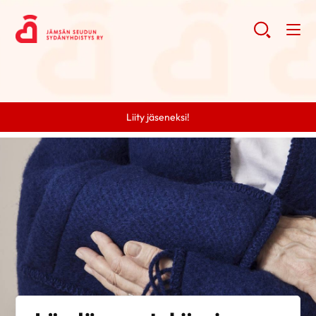
Liity jäseneksi!