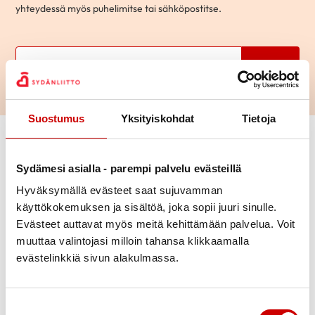
yhteydessä myös puhelimitse tai sähköpostitse.
Hae
Suostumus
Yksityiskohdat
Tietoja
Vaihda suodattimet
Sydämesi asialla - parempi palvelu evästeillä
Aihepiiri
Hyväksymällä evästeet saat sujuvamman
käyttökokemuksen ja sisältöä, joka sopii juuri sinulle.
Ikä
Evästeet auttavat myös meitä kehittämään palvelua. Voit
muuttaa valintojasi milloin tahansa klikkaamalla
evästelinkkiä sivun alakulmassa.
Kaupunki
Kielitaito
Suostumuksen valinta