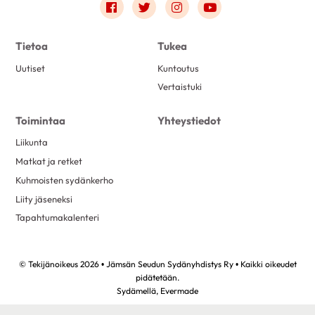
Link to facebook
Link to twitter
Link to instagram
Link to youtube
Tietoa
Tukea
Uutiset
Kuntoutus
Vertaistuki
Toimintaa
Yhteystiedot
Liikunta
Matkat ja retket
Kuhmoisten sydänkerho
Liity jäseneksi
Tapahtumakalenteri
© Tekijänoikeus 2026 • Jämsän Seudun Sydänyhdistys Ry • Kaikki oikeudet
pidätetään.
Sydämellä,
Evermade