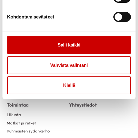
Kohdentamisevästeet
Salli kaikki
Link to facebook
Link to twitter
Link to instagram
Link to youtube
Vahvista valintani
Tietoa
Tukea
Uutiset
Kuntoutus
Kiellä
Vertaistuki
Toimintaa
Yhteystiedot
Liikunta
Matkat ja retket
Kuhmoisten sydänkerho