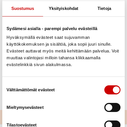
Suostumus
Yksityiskohdat
Tietoja
Sydämesi asialla - parempi palvelu evästeillä
Hyväksymällä evästeet saat sujuvamman
käyttökokemuksen ja sisältöä, joka sopii juuri sinulle.
Pekka Skyttä
Julkaistu 22.11.2021
Evästeet auttavat myös meitä kehittämään palvelua. Voit
muuttaa valintojasi milloin tahansa klikkaamalla
Jaa Whatsapp
Jaa Facebook
Jaa Twitter
Jaa Linkedin
Jaa Email
Jaa Print
evästelinkkiä sivun alakulmassa.
Jämsän Seudun Sydänyhdistys kutsuu jäseniään
joulumieliseen
puurojuhlaan
3.12. klo 16.00 Jameksen
Suostumuksen valinta
Välttämättömät evästeet
Olohuoneeseen , Mottilantie 11. Ota pieni paketti
mukaan, jos vaikka joulupukki tarvitsee
Mieltymysevästeet
Tilastoevästeet