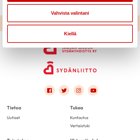
Vahvista valintani
Kiellä
Link to facebook
Link to twitter
Link to instagram
Link to youtube
Tietoa
Tukea
Uutiset
Kuntoutus
Vertaistuki