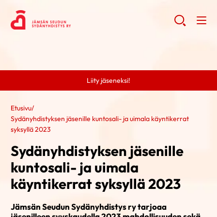
Liity jäseneksi!
Etusivu
/
Sydänyhdistyksen jäsenille kuntosali- ja uimala käyntikerrat
syksyllä 2023
Sydänyhdistyksen jäsenille
kuntosali- ja uimala
käyntikerrat syksyllä 2023
Jämsän Seudun Sydänyhdistys ry tarjoaa
jäsenilleen syyskaudella 2023 mahdollisuuden sekä