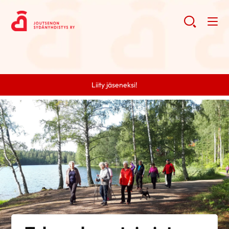
Liity jäseneksi!