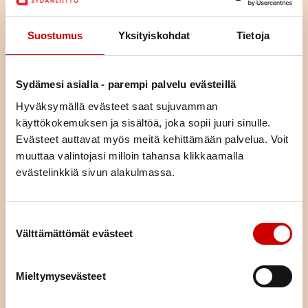
Suostumus
Yksityiskohdat
Tietoja
Sydämesi asialla - parempi palvelu evästeillä
Hyväksymällä evästeet saat sujuvamman
käyttökokemuksen ja sisältöä, joka sopii juuri sinulle.
Liity jäseneksi
Evästeet auttavat myös meitä kehittämään palvelua. Voit
muuttaa valintojasi milloin tahansa klikkaamalla
Jäsenenä olet osa suurta sydänyhteisöä. Jäsenenä tuet
evästelinkkiä sivun alakulmassa.
paikallista, alueellista ja valtakunnallista sydäntyötä.
Järjestämme yhdessä alueemme piirin kanssa toimintaa,
tarjoamme mahdollisuuden kokemusten jakamiseen sekä
Suostumuksen valinta
annamme vertaistukea. Liittymällä jäseneksi saat neljä kertaa
Välttämättömät evästeet
vuodessa ilmestyvän laadukkaan Sydän-lehden, joka tarjoaa
ajankohtaista tietoa sydänterveydestä.
Mieltymysevästeet
LIITY JÄSENEKSI