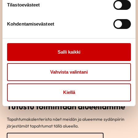
Tilastoevästeet
Kohdentamisevästeet
Salli kaikki
Vahvista valintani
Kiellä
Tutustu toimintaan alueellamme
Tapahtumakalenterista näet meidän ja alueemme sydänpiirin
järjestämät tapahtumat tällä alueella.