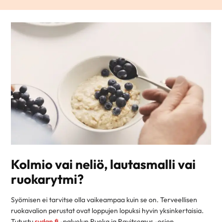
Kolmio vai neliö, lautasmalli vai
ruokarytmi?
Syömisen ei tarvitse olla vaikeampaa kuin se on. Terveellisen
ruokavalion perustat ovat loppujen lopuksi hyvin yksinkertaisia.
Tutustu
sydan.fi
-palvelun Ruoka ja Ravitsemus -osion