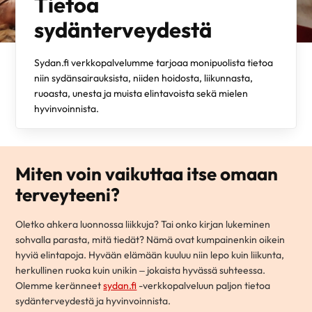
Tietoa
sydänterveydestä
Sydan.fi verkkopalvelumme tarjoaa monipuolista tietoa
niin sydänsairauksista, niiden hoidosta, liikunnasta,
ruoasta, unesta ja muista elintavoista sekä mielen
hyvinvoinnista.
Miten voin vaikuttaa itse omaan
terveyteeni?
Oletko ahkera luonnossa liikkuja? Tai onko kirjan lukeminen
sohvalla parasta, mitä tiedät? Nämä ovat kumpainenkin oikein
hyviä elintapoja. Hyvään elämään kuuluu niin lepo kuin liikunta,
herkullinen ruoka kuin unikin – jokaista hyvässä suhteessa.
Olemme keränneet
sydan.fi
-verkkopalveluun paljon tietoa
sydänterveydestä ja hyvinvoinnista.