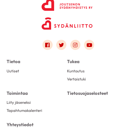
Link to facebook
Link to twitter
Link to instagram
Link to youtube
Tietoa
Tukea
Uutiset
Kuntoutus
Vertaistuki
Toimintaa
Tietosuojaselosteet
Liity jäseneksi
Tapahtumakalenteri
Yhteystiedot