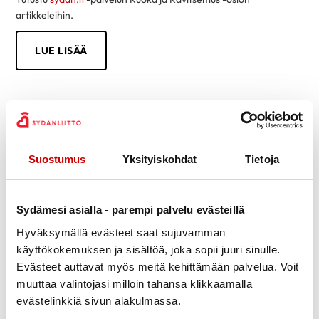
artikkeleihin.
LUE LISÄÄ
Suostumus
Yksityiskohdat
Tietoja
Sydämesi asialla - parempi palvelu evästeillä
Hyväksymällä evästeet saat sujuvamman
käyttökokemuksen ja sisältöä, joka sopii juuri sinulle.
Evästeet auttavat myös meitä kehittämään palvelua. Voit
muuttaa valintojasi milloin tahansa klikkaamalla
evästelinkkiä sivun alakulmassa.
Tietoa sydänsairauksista helposti