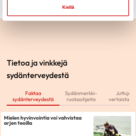
Kiellä
Tietoa ja vinkkejä
sydänterveydestä
Faktaa
Sydänmerkki-
Juttuja j
sydänterveydestä
ruokaohjeita
vertaistarin
Mielen hyvinvointia voi vahvistaa
arjen teoilla