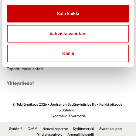
Link to facebook
Link to twitter
Link to instagram
Link to youtube
Salli kaikki
Tietoa
Tukea
Uutiset
Kuntoutus
Vahvista valintani
Vertaistuki
Toimintaa
Tietosuojaselosteet
Kiellä
Liity jäseneksi
Tapahtumakalenteri
Yhteystiedot
© Tekijänoikeus 2026 • Joutsenon Sydänyhdistys Ry • Kaikki oikeudet
pidätetään.
Sydämellä,
Evermade
Sydän.fi
Defi.fi
Neuvokasperhe
Sydänmerkki
Sydänkauppa
Yhdistyspalvelu
Ammattilaisnetti