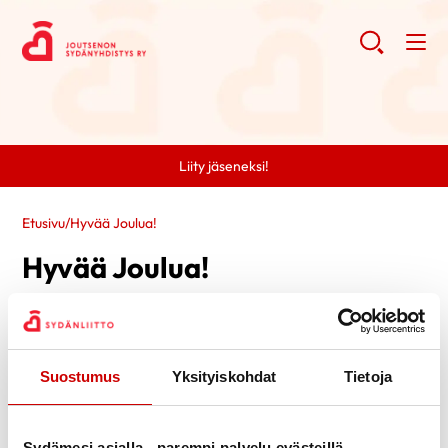
Liity jäseneksi!
Etusivu
/
Hyvää Joulua!
Hyvää Joulua!
Suostumus
Yksityiskohdat
Tietoja
Sydämesi asialla - parempi palvelu evästeillä