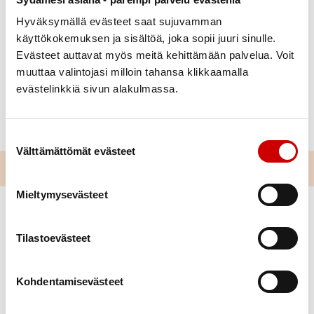
Hyväksymällä evästeet saat sujuvamman
käyttökokemuksen ja sisältöä, joka sopii juuri sinulle.
Julkaistu 21.12.2023
Evästeet auttavat myös meitä kehittämään palvelua. Voit
Jaa Whatsapp
Jaa Facebook
Jaa Twitter
Jaa Linkedin
Jaa Email
Jaa Print
muuttaa valintojasi milloin tahansa klikkaamalla
evästelinkkiä sivun alakulmassa.
Sydämellistä Joulua sekä Onnellista vuotta 2024
kaikille !
Suostumuksen valinta
Välttämättömät evästeet
Mieltymysevästeet
Tilastoevästeet
Kohdentamisevästeet