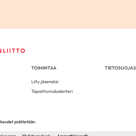
TOIMINTAA
TIETOSUOJAS
Liity jäseneksi
Tapahtumakalenteri
ikeudet pidätetään.
nkauppa
Yhdistyspalvelu
Ammattilaisnetti