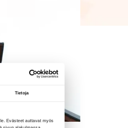
Tietoja
le. Evästeet auttavat myös
iä sivun alakulmassa.