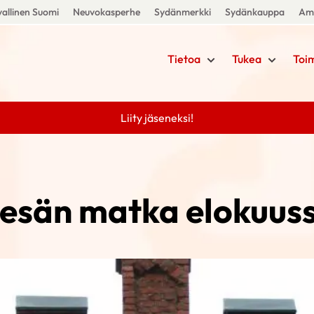
allinen Suomi
Neuvokasperhe
Sydänmerkki
Sydänkauppa
Amm
Tietoa
Tukea
Toi
Liity jäseneksi!
esän matka elokuus