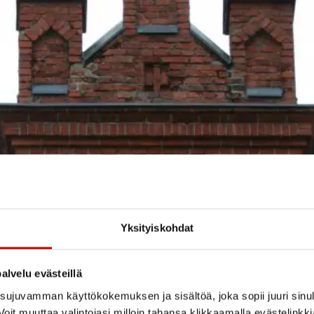
Yksityiskohdat
alvelu evästeillä
ujuvamman käyttökokemuksen ja sisältöä, joka sopii juuri sinul
oit muuttaa valintojasi milloin tahansa klikkaamalla evästelinkk