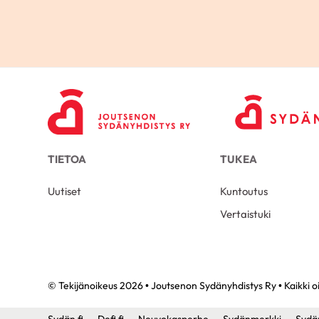
TIETOA
TUKEA
Uutiset
Kuntoutus
Vertaistuki
© Tekijänoikeus 2026 • Joutsenon Sydänyhdistys Ry • Kaikki o
Sydän.fi
Defi.fi
Neuvokasperhe
Sydänmerkki
Sydä