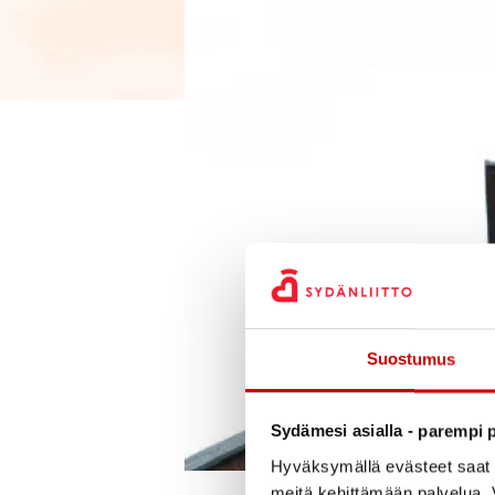
Suostumus
Sydämesi asialla - parempi p
Hyväksymällä evästeet saat s
meitä kehittämään palvelua. V