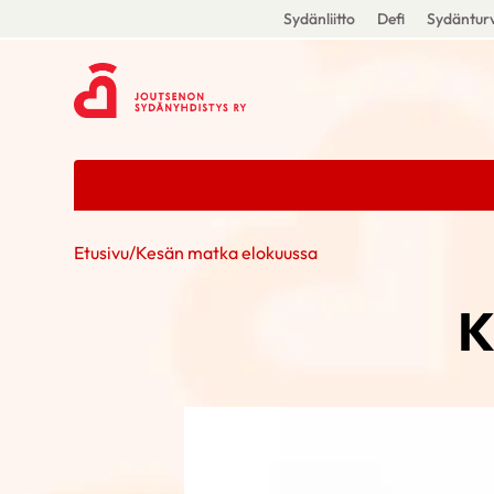
Sydänliitto
Defi
Sydänturv
Etusivu
/
Kesän matka elokuussa
K