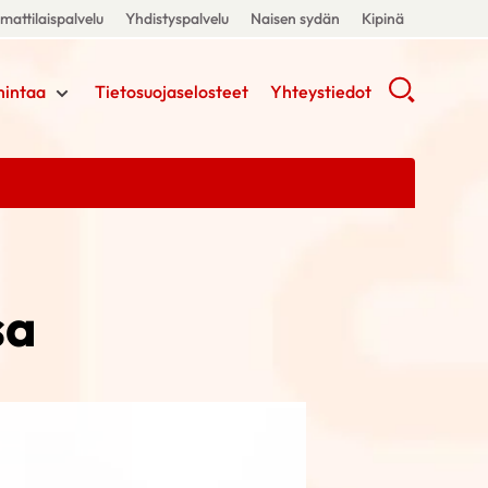
attilaispalvelu
Yhdistyspalvelu
Naisen sydän
Kipinä
mintaa
Tietosuojaselosteet
Yhteystiedot
sa