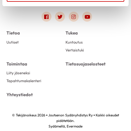
Link to facebook
Link to twitter
Link to instagram
Link to youtube
Tietoa
Tukea
Uutiset
Kuntoutus
Vertaistuki
Toimintaa
Tietosuojaselosteet
Liity jäseneksi
Tapahtumakalenteri
Yhteystiedot
© Tekijänoikeus 2026 • Joutsenon Sydänyhdistys Ry • Kaikki oikeudet
pidätetään.
Sydämellä,
Evermade