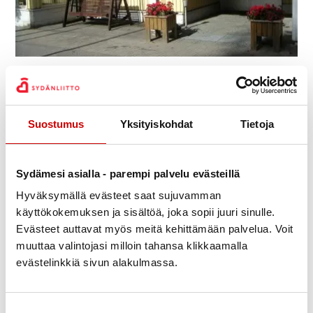
Julkaistu 20.9.2023
Päivitetty 18.10.2023
Jaa Whatsapp
Jaa Facebook
Jaa Twitter
Jaa Linkedin
Jaa Email
Jaa Print
Suostumus
Yksityiskohdat
Tietoja
Pikkujoulu Marjolassa pe 1.12.2023 klo18
Pikkujoulu Joutsenon Sydänyhdistyksen jäsenille pe
Sydämesi asialla - parempi palvelu evästeillä
1.12.2023 alk. klo 18.
Hyväksymällä evästeet saat sujuvamman
Ohjelmassa jouluista yhdessäoloa ruokailun
käyttökokemuksen ja sisältöä, joka sopii juuri sinulle.
merkeissä sekä musiikkia ja arpajaiset.
Evästeet auttavat myös meitä kehittämään palvelua. Voit
Hinta 60 € /jäsen sisältäen ruokailun ja linja-
muuttaa valintojasi milloin tahansa klikkaamalla
autokuljetuksen.
evästelinkkiä sivun alakulmassa.
Linja-auto klo 16.30 Lpr Peltolan pysäkki – Pontus –
Lampikangas – Teollisuustie – Keskuskatu –
Suostumuksen valinta