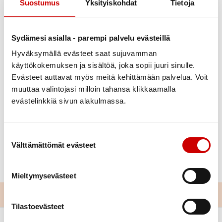
Suostumus
Yksityiskohdat
Tietoja
Julkaistu 23.8.2023
Sydämesi asialla - parempi palvelu evästeillä
Päivitetty 20.9.2023
Hyväksymällä evästeet saat sujuvamman
Jaa Whatsapp
Jaa Facebook
Jaa Twitter
Jaa Linkedin
Jaa Email
Jaa Print
käyttökokemuksen ja sisältöä, joka sopii juuri sinulle.
Evästeet auttavat myös meitä kehittämään palvelua. Voit
Syksyn liikunnat alkavat viikolla 36 (4.9. alk) ja
muuttaa valintojasi milloin tahansa klikkaamalla
päättyvät viikolla 50 (11.12. alkavalla viikolla).
evästelinkkiä sivun alakulmassa.
Yhdistys tukee vuonna 2023 Kangasvuokon
ryhmäliikuntoja ja keilausta 2,5 €/ jäsen/kerta.
Suostumuksen valinta
Välttämättömät evästeet
Päivät ja kellon ajat tarkemmin
tapahtumakalenterissa.
Mieltymysevästeet
Tilastoevästeet