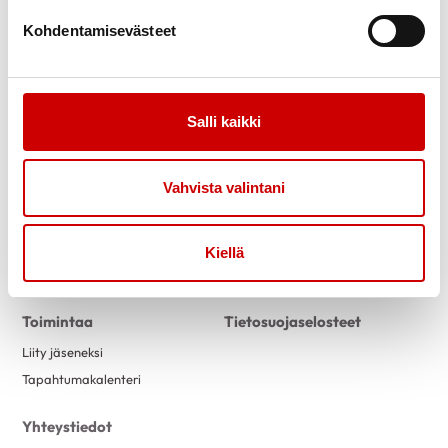
Kohdentamisevästeet
Salli kaikki
Link to facebook
Link to twitter
Link to instagram
Link to youtube
Vahvista valintani
Tietoa
Tukea
Uutiset
Kuntoutus
Kiellä
Vertaistuki
Toimintaa
Tietosuojaselosteet
Liity jäseneksi
Tapahtumakalenteri
Yhteystiedot