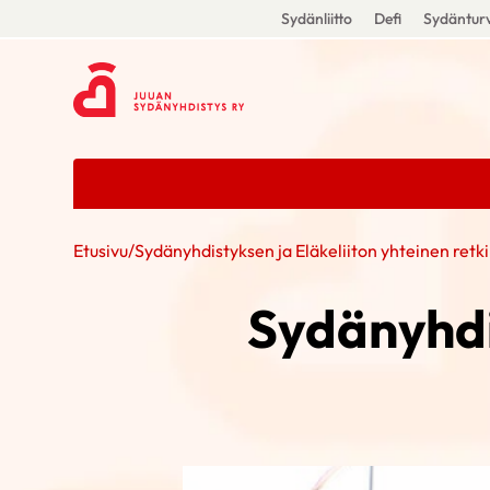
Sydänliitto
Defi
Sydänturv
Etusivu
/
Sydänyhdistyksen ja Eläkeliiton yhteinen retk
Sydänyhdi