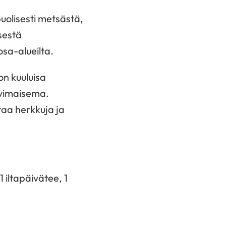
puolisesti metsästä,
sestä
osa-alueilta.
n kuuluisa
rvimaisema.
taa herkkuja ja
 iltapäivätee, 1