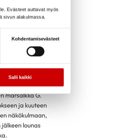
 rakennuksessa
le. Evästeet auttavat myös
ja herkkutuotteita,
iä sivun alakulmassa.
atavaroita. Iltapäivä
Saa myös kahvia.
Kohdentamisevästeet
 mutta myös
8.00, kävelymatkan
Salli kaikki
ja museo
, joka kertoo
en marsalkka G.
okseen ja kuuteen
isen näkökulmaan,
 jälkeen lounas
ka.