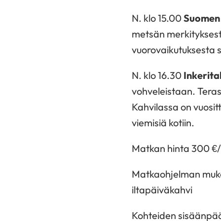
N. klo 15.00
Suomen
metsän merkityksest
vuorovaikutuksesta s
N. klo 16.30
Inkerita
vohveleistaan. Teras
Kahvilassa on vuosit
viemisiä kotiin.
Matkan hinta 300 €
Matkaohjelman mukais
iltapäiväkahvi
Kohteiden sisäänpä