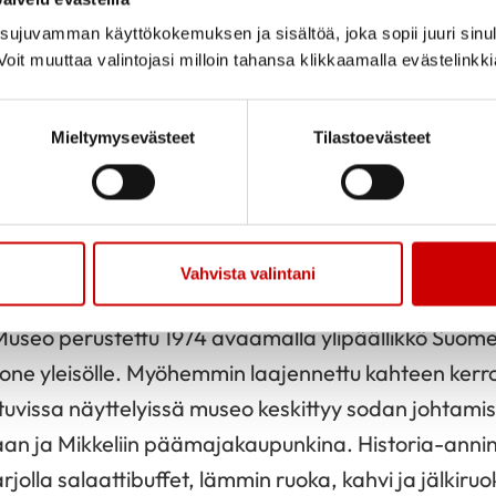
rikoistunut monipuolisiin tee-elämyksiin. Samassa
ujuvamman käyttökokemuksen ja sisältöä, joka sopii juuri sinul
ä löydät laadukkaan teevalikoiman, teetarvikkeita 
oit muuttaa valintojasi milloin tahansa klikkaamalla evästelinkk
ekologisia ja tyylikkäitä sisustustuotteita sekä lahj
 suolaista ja makeaa sekä vapaavalintaisen teen. 
Mieltymysevästeet
Tilastoevästeet
inen
Mikkelin Sokos Hotel Vaakuna
, ilta vapaata,
atteri ”Mitä kuuluu Marja-Leena” näytökseen klo 1
illinen maksu)
Vahvista valintani
stuminen
Sodan ja Rauhan keskus Muisti ja Pääma
Museo perustettu 1974 avaamalla ylipäällikkö Suom
ne yleisölle. Myöhemmin laajennettu kahteen kerr
utuvissa näyttelyissä museo keskittyy sodan johtam
aan ja Mikkeliin päämajakaupunkina. Historia-annin
jolla salaattibuffet, lämmin ruoka, kahvi ja jälkiruo