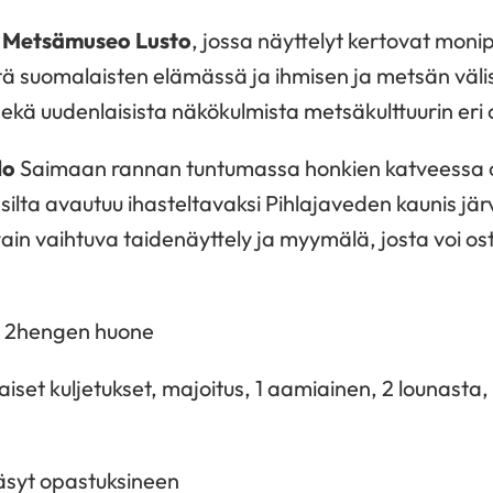
 Metsämuseo Lusto
, jossa näyttelyt kertovat moni
ä suomalaisten elämässä ja ihmisen ja metsän väli
ekä uudenlaisista näkökulmista metsäkulttuurin eri 
lo
Saimaan rannan tuntumassa honkien katveessa o
silta avautuu ihasteltavaksi Pihlajaveden kaunis jä
tain vaihtuva taidenäyttely ja myymälä, josta voi os
/ 2hengen huone
et kuljetukset, majoitus, 1 aamiainen, 2 lounasta, 1
äsyt opastuksineen