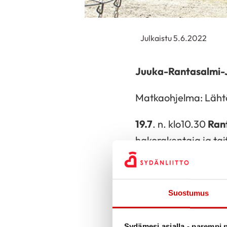
Julkaistu 5.6.2022
Juuka-Rantasalmi-
Matkaohjelma: Lähtö
19.7
. n. klo10.30
Ran
hakorakentaja ja tai
tutustuminen erilais
kertonee, että niihin
lehden ”Suomen helme
Suostumus
Klo 14.00 jälkeen
Ju
Sydämesi asialla - parempi p