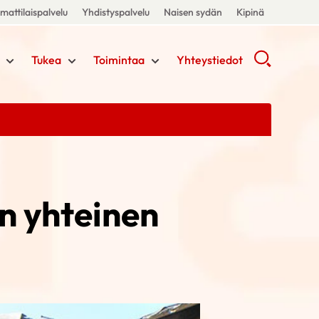
attilaispalvelu
Yhdistyspalvelu
Naisen sydän
Kipinä
Tukea
Toimintaa
Yhteystiedot
n yhteinen