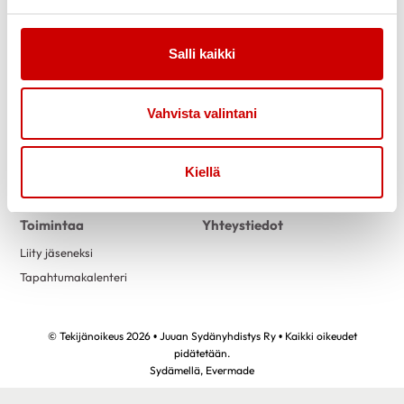
Salli kaikki
Link to facebook
Vahvista valintani
Tietoa
Tukea
Uutiset
Kuntoutus
Kiellä
Vertaistuki
Toimintaa
Yhteystiedot
Liity jäseneksi
Tapahtumakalenteri
© Tekijänoikeus 2026 • Juuan Sydänyhdistys Ry • Kaikki oikeudet
pidätetään.
Sydämellä,
Evermade