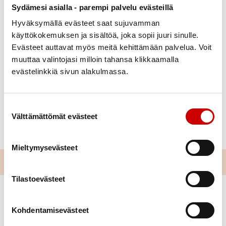
Sydämesi asialla - parempi palvelu evästeillä
Hyväksymällä evästeet saat sujuvamman
Julkaistu 3.7.2025
käyttökokemuksen ja sisältöä, joka sopii juuri sinulle.
Jaa Whatsapp
Jaa Facebook
Jaa Twitter
Jaa Linkedin
Jaa Email
Jaa Print
Evästeet auttavat myös meitä kehittämään palvelua. Voit
muuttaa valintojasi milloin tahansa klikkaamalla
evästelinkkiä sivun alakulmassa.
Rautavaaran kesäteatteri, Jokiharjun kyläjuhlat, su
20.7.2025. Lähtö klo 11.30 Tokmannin vierestä.
Ilmoittautumiset viimeistään 10.7. Armille 044 935
Suostumuksen valinta
0137. Hinta 35 euroa sisältää kyydin, lipun ja
Välttämättömät evästeet
väliaikatarjoilun.
Mieltymysevästeet
Tilastoevästeet
Kohdentamisevästeet