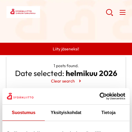
Liity jäseneksi!
1 posts found.
Date selected:
helmikuu 2026
Clear search
Search
Suostumus
Yksityiskohdat
Tietoja
Search
Categories
Ei kategorioita
Archive