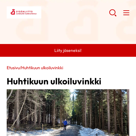
Liity jäseneksi!
Etusivu
/
Huhtikuun ulkoiluvinkki
Huhtikuun ulkoiluvinkki