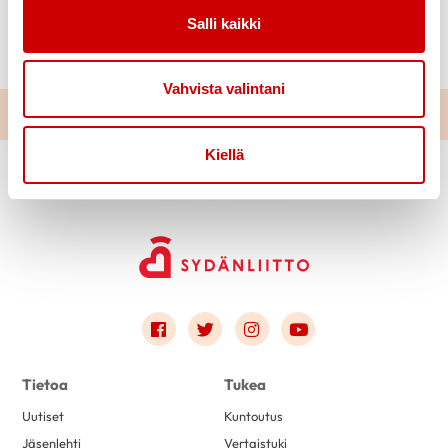
Nähtävää ja kuultavaa on paljon, siispä menkäämme
Salli kaikki
metsään nauttimaan keväisestä luonnosta.
Vahvista valintani
Kiellä
Link to facebook
Link to twitter
Link to instagram
Link to youtube
Tietoa
Tukea
Uutiset
Kuntoutus
Jäsenlehti
Vertaistuki