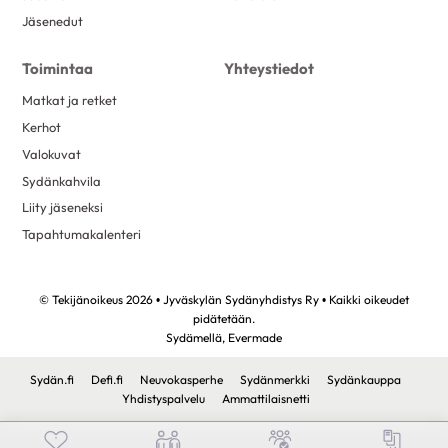
Jäsenedut
Toimintaa
Yhteystiedot
Matkat ja retket
Kerhot
Valokuvat
Sydänkahvila
Liity jäseneksi
Tapahtumakalenteri
© Tekijänoikeus 2026 • Jyväskylän Sydänyhdistys Ry • Kaikki oikeudet
pidätetään.
Sydämellä,
Evermade
Sydän.fi
Defi.fi
Neuvokasperhe
Sydänmerkki
Sydänkauppa
Yhdistyspalvelu
Ammattilaisnetti