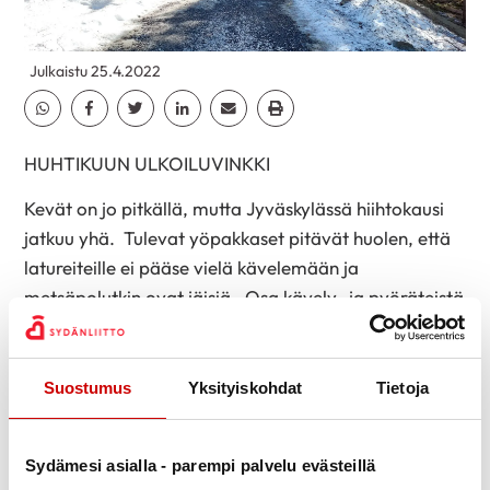
Julkaistu 25.4.2022
Jaa Whatsapp
Jaa Facebook
Jaa Twitter
Jaa Linkedin
Jaa Email
Jaa Print
HUHTIKUUN ULKOILUVINKKI
Kevät on jo pitkällä, mutta Jyväskylässä hiihtokausi
jatkuu yhä. Tulevat yöpakkaset pitävät huolen, että
latureiteille ei pääse vielä kävelemään ja
metsäpolutkin ovat jäisiä. Osa kävely- ja pyöräteistä
on jo harjattu puhtaiksi, mutta jos haluaa mennä
metsään ilman kumisaappaita, sellainenkin paikka
löytyy.
Suostumus
Yksityiskohdat
Tietoja
Kortepohjan ja Viitaniemen välistä löytyvässä
Haukanniemessä on luontopolku sulana. Sinne on
Sydämesi asialla - parempi palvelu evästeillä
talven aikana tehty noin kilometrin pituinen leveä