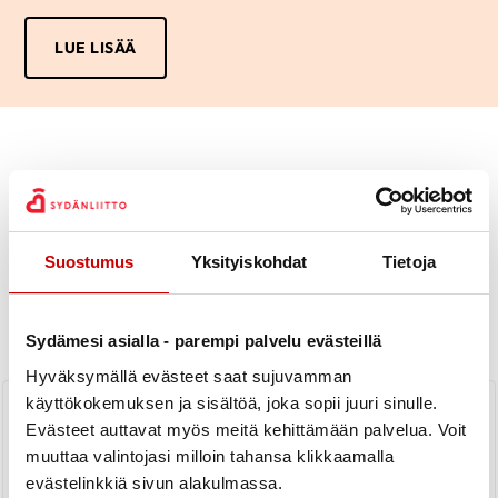
LUE LISÄÄ
Uutiset
Suostumus
Yksityiskohdat
Tietoja
KAIKKI UUTISET
Yhdistys
Piiri
Sydämesi asialla - parempi palvelu evästeillä
Hyväksymällä evästeet saat sujuvamman
Toimiston kesäloma 2026
käyttökokemuksen ja sisältöä, joka sopii juuri sinulle.
Evästeet auttavat myös meitä kehittämään palvelua. Voit
muuttaa valintojasi milloin tahansa klikkaamalla
LUE UUTINEN
evästelinkkiä sivun alakulmassa.