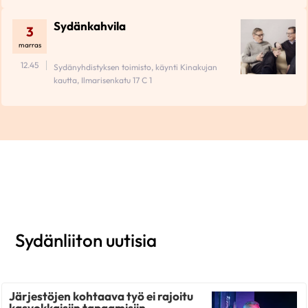
Sydänkahvila
3
marras
12.45
Sydänyhdistyksen toimisto, käynti Kinakujan
kautta, Ilmarisenkatu 17 C 1
Sydänliiton uutisia
Järjestöjen kohtaava työ ei rajoitu
kasvokkaisiin tapaamisiin