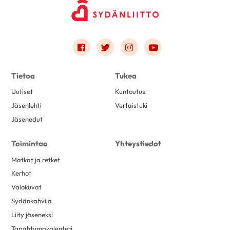
Link to facebook
Link to twitter
Link to instagram
Link to youtube
Tietoa
Tukea
Uutiset
Kuntoutus
Jäsenlehti
Vertaistuki
Jäsenedut
Toimintaa
Yhteystiedot
Matkat ja retket
Kerhot
Valokuvat
Sydänkahvila
Liity jäseneksi
Tapahtumakalenteri