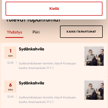
Kiellä
Tulevat tapahtumat
Yhdistys
Piiri
KAIKKI TAPAHTUMAT
Sydänkahvila
1
syys
12.45
Sydänyhdistyksen toimisto, käynti Kinakujan
kautta, Ilmarisenkatu 17 C 1
Sydänkahvila
6
loka
12.45
Sydänyhdistyksen toimisto, käynti Kinakujan
kautta, Ilmarisenkatu 17 C 1