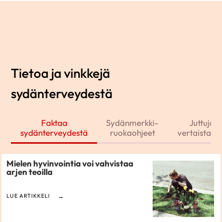
Tietoa ja vinkkejä
sydänterveydestä
Faktaa
Sydänmerkki-
Juttuja j
sydänterveydestä
ruokaohjeet
vertaistarin
Mielen hyvinvointia voi vahvistaa
arjen teoilla
LUE ARTIKKELI