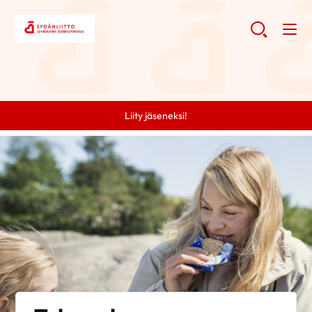
Liity jäseneksi!