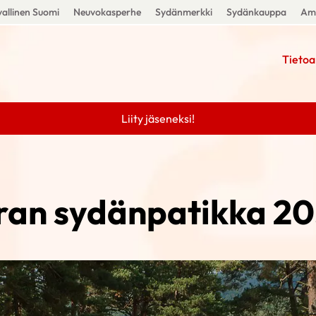
allinen Suomi
Neuvokasperhe
Sydänmerkki
Sydänkauppa
Amm
Tietoa
Liity jäseneksi!
ran sydänpatikka 20