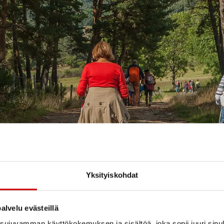
Yksityiskohdat
alvelu evästeillä
ujuvamman käyttökokemuksen ja sisältöä, joka sopii juuri sinul