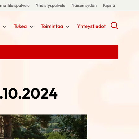
attilaispalvelu
Yhdistyspalvelu
Naisen sydän
Kipinä
Tukea
Toimintaa
Yhteystiedot
.10.2024