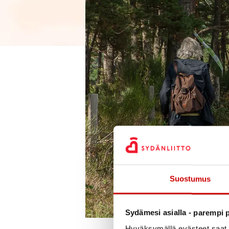
Suostumus
Sydämesi asialla - parempi p
Hyväksymällä evästeet saat s