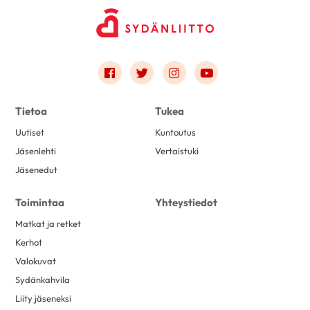
Link to facebook
Link to twitter
Link to instagram
Link to youtube
Tietoa
Tukea
Uutiset
Kuntoutus
Jäsenlehti
Vertaistuki
Jäsenedut
Toimintaa
Yhteystiedot
Matkat ja retket
Kerhot
Valokuvat
Sydänkahvila
Liity jäseneksi