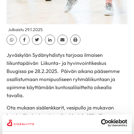
Julkaistu 29.1.2025
Jaa Whatsapp
Jaa Facebook
Jaa Twitter
Jaa Linkedin
Jaa Email
Jaa Print
Jyväskylän Sydänyhdistys tarjoaa ilmaisen
liikuntapäivän Liikunta- ja hyvinvointikeskus
Buugissa pe 28.2.2025. Päivän aikana pääsemme
osallistumaan monipuoliseen ryhmäliikuntaan ja
opimme käyttämään kuntosalilaitteita oikealla
tavalla.
Ota mukaan sisälenkkarit, vesipullo ja mukavan
joustavilta tuntuvat vaatteet ja tule Killerille
osoitteeseen Sykeraitti 7 aamulla klo 8.15 jälkeen.
Ohjaamme sinut pukuhuoneeseen, jonne voit jättää