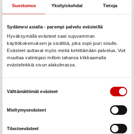
päällysvaatteesi lukolliseen kaappiin.
Suostumus
Yksityiskohdat
Tietoja
klo 8.30 aloitamme kuntosalilla, jossa laitteisiin
tutustumista ja käyttöä ohjaa
Sydämesi asialla - parempi palvelu evästeillä
fysiikkavalmentajamme Meri-Sisko Mäkinen eli
Hyväksymällä evästeet saat sujuvamman
Mimmu
käyttökokemuksen ja sisältöä, joka sopii juuri sinulle.
Evästeet auttavat myös meitä kehittämään palvelua. Voit
klo 9.30 siirrymme ryhmäliikuntasaliin, jossa
muuttaa valintojasi milloin tahansa klikkaamalla
osallistumme Mimmun meille räätälöimään
evästelinkkiä sivun alakulmassa.
ryhmäliikuntatuntiin.
klo 10.30 pääsemme suihkuun ja saunaan
Suostumuksen valinta
Välttämättömät evästeet
klo 10.30 – 13.30 mahdollisuus nauttia Buugin
maittava lounas hintaan 11,90 €
Mieltymysevästeet
klo 12.00 – 13.00 ohjelmassa on leikkimielinen
Boccia-peli
Tilastoevästeet