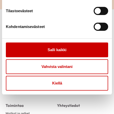
Tilastoevästeet
Kohdentamisevästeet
Salli kaikki
Link to facebook
Link to twitter
Link to instagram
Link to youtube
Vahvista valintani
Tietoa
Tukea
Uutiset
Kuntoutus
Kiellä
Jäsenlehti
Vertaistuki
Jäsenedut
Toimintaa
Yhteystiedot
Matkat ja retket