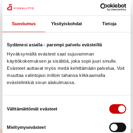
Julkaistu 9.9.2021
Suostumus
Yksityiskohdat
Tietoja
Jaa Whatsapp
Jaa Facebook
Jaa Twitter
Jaa Linkedin
Jaa Email
Jaa Print
Seniorimessut pääkirjastolla 4.10.2021
Sydämesi asialla - parempi palvelu evästeillä
Hyväksymällä evästeet saat sujuvamman
Jyväskylän kaupunki järjestää yhteistyössä muiden
käyttökokemuksen ja sisältöä, joka sopii juuri sinulle.
toimijoiden kanssa Seniorimessut maanantaina
Evästeet auttavat myös meitä kehittämään palvelua. Voit
4.10.2021. Tapahtumapaikkana on Jyväskylän
muuttaa valintojasi milloin tahansa klikkaamalla
pääkirjasto, Vapaudenkatu 39-41, 40100 JKL.
evästelinkkiä sivun alakulmassa.
Tänä vuonna vanhustenviikon teemana on ”Luonto
antaa voimaa”. Jyväskylän Sydänyhdistys ry on
Suostumuksen valinta
Välttämättömät evästeet
myös paikalla. Tule kyselemään ja juttelemaan
kanssamme toiminnastamme.
Mieltymysevästeet