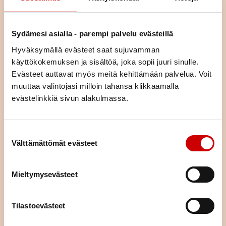
elämäntilanteessa olevia ja jakamaan kokemuksia yhdessä
tekemisen ja oppimisen kautta.
Osa kursseista on teemallisia kursseja, joissa käsitellään yhtä
Sydämesi asialla - parempi palvelu evästeillä
asiaa (esim. liikunta, ravitsemus, mielenhyvinvointi tai parisuhde).
Hyväksymällä evästeet saat sujuvamman
Voit tulla kurssille yksin tai yhdessä puolisosi tai läheisesi kanssa.
käyttökokemuksen ja sisältöä, joka sopii juuri sinulle.
Kurssimme ovat osallistujille maksuttomia. Voit hakeutua kaikille
kursseille asuinpaikastasi riippumatta.
Evästeet auttavat myös meitä kehittämään palvelua. Voit
muuttaa valintojasi milloin tahansa klikkaamalla
evästelinkkiä sivun alakulmassa.
KURSSIKALENTERI
Suostumuksen valinta
Välttämättömät evästeet
Mieltymysevästeet
Tilastoevästeet