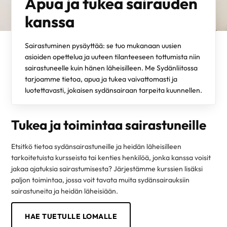
Apua ja tukea sairauden
kanssa
Sairastuminen pysäyttää: se tuo mukanaan uusien
asioiden opettelua ja uuteen tilanteeseen tottumista niin
sairastuneelle kuin hänen läheisilleen. Me Sydänliitossa
tarjoamme tietoa, apua ja tukea vaivattomasti ja
luotettavasti, jokaisen sydänsairaan tarpeita kuunnellen.
Tukea ja toimintaa sairastuneille
Etsitkö tietoa sydänsairastuneille ja heidän läheisilleen
tarkoitetuista kursseista tai kenties henkilöä, jonka kanssa voisit
jakaa ajatuksia sairastumisesta? Järjestämme kurssien lisäksi
paljon toimintaa, jossa voit tavata muita sydänsairauksiin
sairastuneita ja heidän läheisiään.
HAE TUETULLE LOMALLE