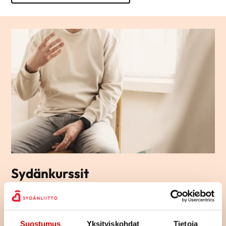
Sydänkurssit
Sydänkurssit sopivat sinulle, joka etsit apua, tietoa ja vinkkejä
arjen elämään sydänsairauden kanssa. Ryhmämuotoisilla
kursseillamme pääset tapaamaan toisia samassa
Suostumus
Yksityiskohdat
Tietoja