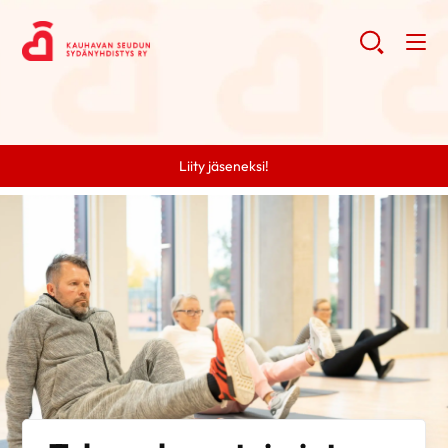
Liity jäseneksi!