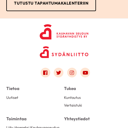
TUTUSTU TAPAHTUMAKALENTERIIN
Link to facebook
Link to twitter
Link to instagram
Link to youtube
Tietoa
Tukea
Uutiset
Kuntoutus
Vertaistuki
Toimintaa
Yhteystiedot
Liity jäseneksi Kauhavanseudun