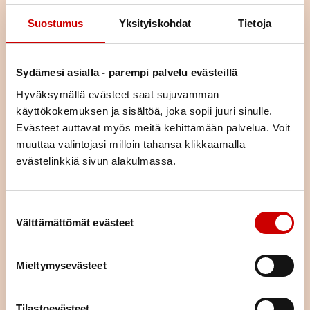
Suostumus
Yksityiskohdat
Tietoja
Sydämesi asialla - parempi palvelu evästeillä
Hyväksymällä evästeet saat sujuvamman
käyttökokemuksen ja sisältöä, joka sopii juuri sinulle.
Evästeet auttavat myös meitä kehittämään palvelua. Voit
Liity jäseneksi
muuttaa valintojasi milloin tahansa klikkaamalla
evästelinkkiä sivun alakulmassa.
Jäsenenä olet osa suurta sydänyhteisöä. Jäsenenä tuet
paikallista, alueellista ja valtakunnallista sydäntyötä.
Järjestämme yhdessä alueemme piirin kanssa toimintaa,
Suostumuksen valinta
tarjoamme mahdollisuuden kokemusten jakamiseen sekä
Välttämättömät evästeet
annamme vertaistukea. Liittymällä jäseneksi saat neljä kertaa
vuodessa ilmestyvän laadukkaan Sydän-lehden, joka tarjoaa
ajankohtaista tietoa sydänterveydestä.
Mieltymysevästeet
LIITY JÄSENEKSI
Tilastoevästeet