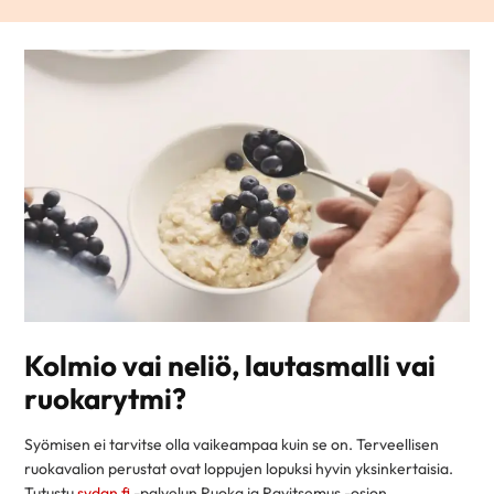
Kolmio vai neliö, lautasmalli vai
ruokarytmi?
Syömisen ei tarvitse olla vaikeampaa kuin se on. Terveellisen
ruokavalion perustat ovat loppujen lopuksi hyvin yksinkertaisia.
Tutustu
sydan.fi
-palvelun Ruoka ja Ravitsemus -osion