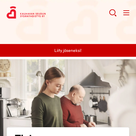
Liity jäseneksi!