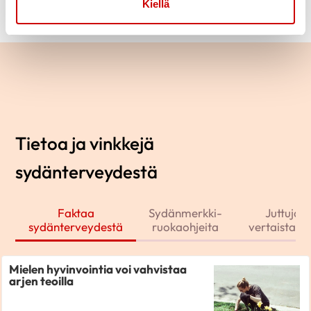
Kiellä
Tietoa ja vinkkejä
sydänterveydestä
Faktaa
Sydänmerkki-
Juttuja j
sydänterveydestä
ruokaohjeita
vertaistarin
Mielen hyvinvointia voi vahvistaa
arjen teoilla