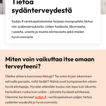
Tietoa
sydänterveydestä
Sydan.fi verkkopalvelumme tarjoaa monipuolista tietoa
niin sydänsairauksista, niiden hoidosta, liikunnasta,
ruoasta, unesta ja muista elintavoista sekä mielen
hyvinvoinnista.
Miten voin vaikuttaa itse omaan
terveyteeni?
Oletko ahkera luonnossa liikkuja? Tai onko kirjan lukeminen
sohvalla parasta, mitä tiedät? Nämä ovat kumpainenkin oikein
hyviä elintapoja. Hyvään elämään kuuluu niin lepo kuin liikunta,
herkullinen ruoka kuin unikin – jokaista hyvässä suhteessa.
Olemme keränneet
sydan.fi
-verkkopalveluun paljon tietoa
sydänterveydestä ja hyvinvoinnista.