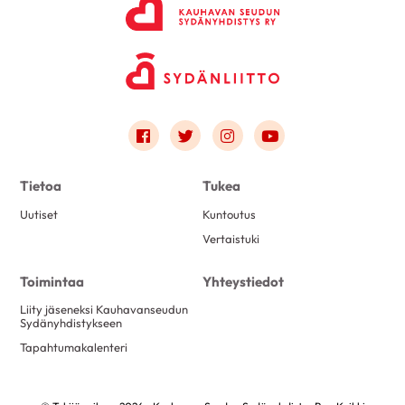
Link to facebook
Link to twitter
Link to instagram
Link to youtube
Tietoa
Tukea
Uutiset
Kuntoutus
Vertaistuki
Toimintaa
Yhteystiedot
Liity jäseneksi Kauhavanseudun
Sydänyhdistykseen
Tapahtumakalenteri