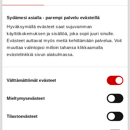
Sydämesi asialla - parempi palvelu evästeillä
Hyväksymällä evästeet saat sujuvamman
käyttökokemuksen ja sisältöä, joka sopii juuri sinulle.
Evästeet auttavat myös meitä kehittämään palvelua. Voit
muuttaa valintojasi milloin tahansa klikkaamalla
evästelinkkiä sivun alakulmassa.
Suostumuksen valinta
Välttämättömät evästeet
Mieltymysevästeet
Tilastoevästeet
Puheenjohtaja ja
terveysvastaava Kaarina Lahti