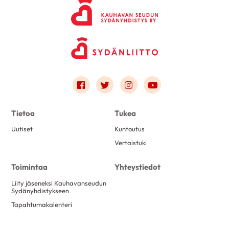
Link to facebook
Link to twitter
Link to instagram
Link to youtube
Tietoa
Tukea
Uutiset
Kuntoutus
Vertaistuki
Toimintaa
Yhteystiedot
Liity jäseneksi Kauhavanseudun
Sydänyhdistykseen
Tapahtumakalenteri