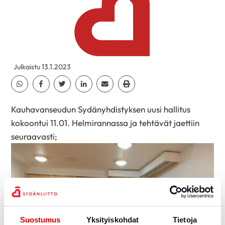
Julkaistu 13.1.2023
Jaa Whatsapp
Jaa Facebook
Jaa Twitter
Jaa Linkedin
Jaa Email
Jaa Print
Kauhavanseudun Sydänyhdistyksen uusi hallitus
kokoontui 11.01. Helmirannassa ja tehtävät jaettiin
seuraavasti;
Suostumus
Yksityiskohdat
Tietoja