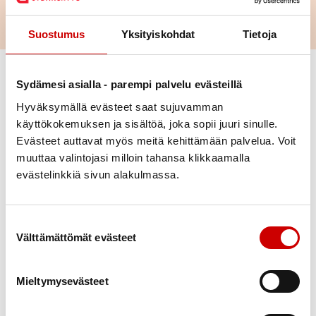
Suostumus
Yksityiskohdat
Tietoja
Vaihda suodattimet
Sydämesi asialla - parempi palvelu evästeillä
Hyväksymällä evästeet saat sujuvamman
Laji
käyttökokemuksen ja sisältöä, joka sopii juuri sinulle.
Evästeet auttavat myös meitä kehittämään palvelua. Voit
Ajankohta
muuttaa valintojasi milloin tahansa klikkaamalla
evästelinkkiä sivun alakulmassa.
Paikkakunta
Suostumuksen valinta
Alue
Välttämättömät evästeet
Mieltymysevästeet
Poista valinnat
Yhdistysväen sydämelliset aamukahvit -
12
Pohjoisen sydänalueen yhteinen
elo