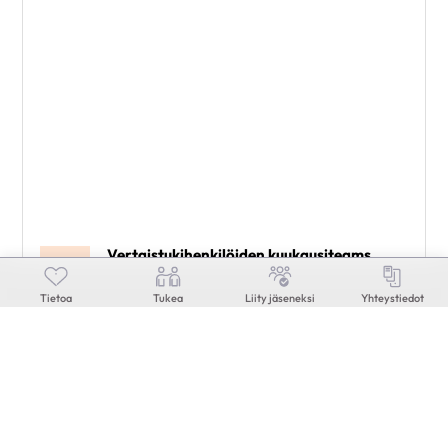
Vertaistukihenkilöiden kuukausiteams
19
11:00
Teams
elo
Lapin Sydänpiiri Ry
Tietoa
Tukea
Liity jäseneksi
Yhteystiedot