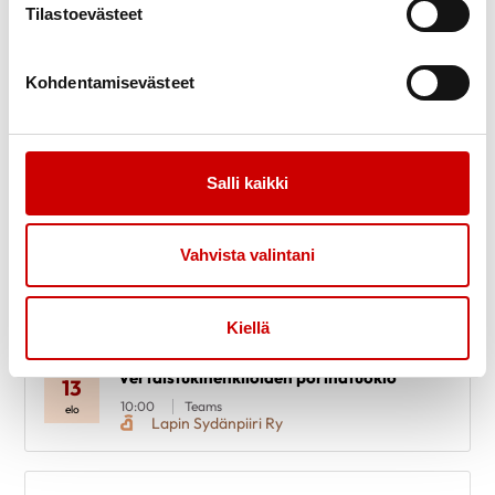
9.30
Whereby
Tilastoevästeet
Lapin Sydänpiiri Ry
Kohdentamisevästeet
Salli kaikki
Vahvista valintani
Kiellä
Vertaistukihenkilöiden porinatuokio
13
10:00
Teams
elo
Lapin Sydänpiiri Ry