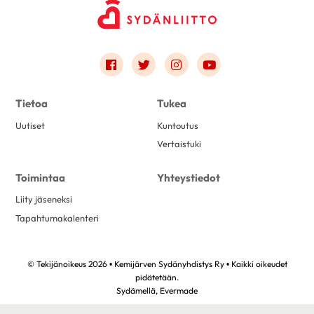
Link to facebook
Link to twitter
Link to instagram
Link to youtube
Tietoa
Tukea
Uutiset
Kuntoutus
Vertaistuki
Toimintaa
Yhteystiedot
Liity jäseneksi
Tapahtumakalenteri
© Tekijänoikeus 2026 • Kemijärven Sydänyhdistys Ry • Kaikki oikeudet
pidätetään.
Sydämellä,
Evermade