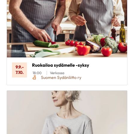
Ruokailoa sydämelle -syksy
9.9.
-
7.10.
18:00
Verkossa
Suomen Sydänliitto ry