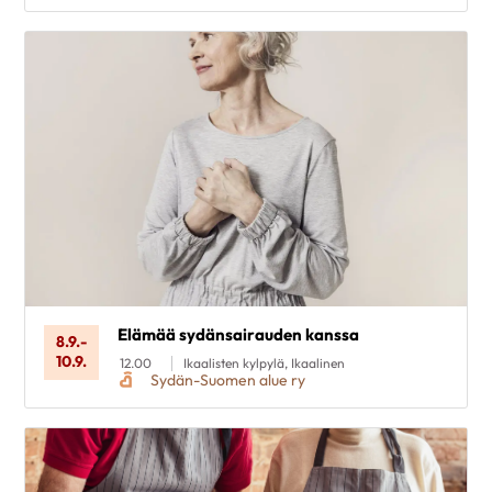
Elämää sydänsairauden kanssa
8.9.
-
10.9.
12.00
Ikaalisten kylpylä, Ikaalinen
Sydän-Suomen alue ry