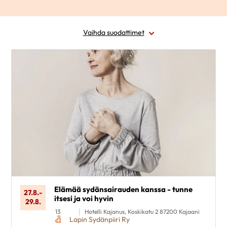
Vaihda suodattimet
Alue
Ajankohta
Sairausryhmä
Kohderyhmä
Poista valinnat
Elämää sydänsairauden kanssa - tunne
27.8.
-
itsesi ja voi hyvin
29.8.
13
Hotelli Kajanus, Koskikatu 2 87200 Kajaani
Lapin Sydänpiiri Ry