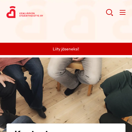
Liity jäseneksi!