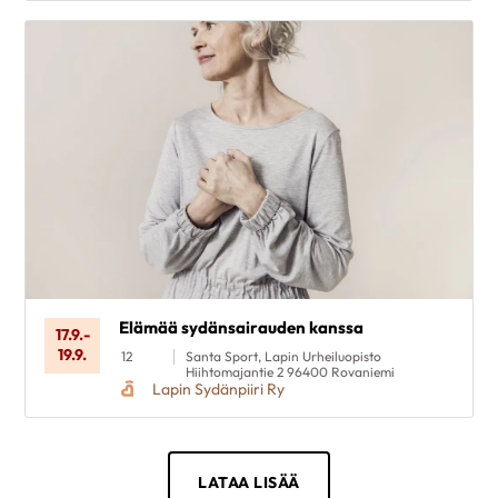
Elämää sydänsairauden kanssa
17.9.
-
19.9.
12
Santa Sport, Lapin Urheiluopisto
Hiihtomajantie 2 96400 Rovaniemi
Lapin Sydänpiiri Ry
LATAA LISÄÄ