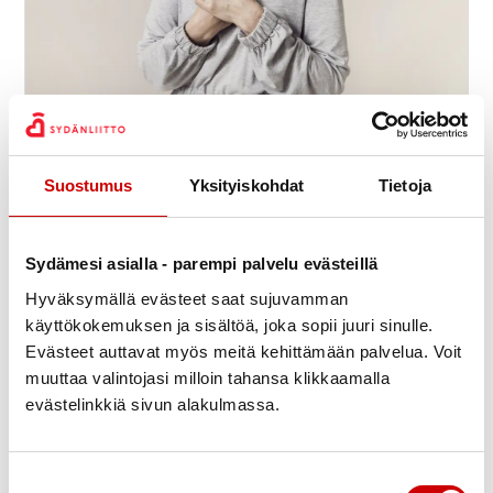
Sydänkurssi vähävaraisille
9.9.
-
11.9.
11:30
Meri-Karinan hyvinvointikeskus
Suostumus
Yksityiskohdat
Tietoja
Seiskarinkatu 35, 20900 TURKU
Suomen Sydänliitto ry
Sydämesi asialla - parempi palvelu evästeillä
Hyväksymällä evästeet saat sujuvamman
käyttökokemuksen ja sisältöä, joka sopii juuri sinulle.
Evästeet auttavat myös meitä kehittämään palvelua. Voit
muuttaa valintojasi milloin tahansa klikkaamalla
evästelinkkiä sivun alakulmassa.
Suostumuksen valinta