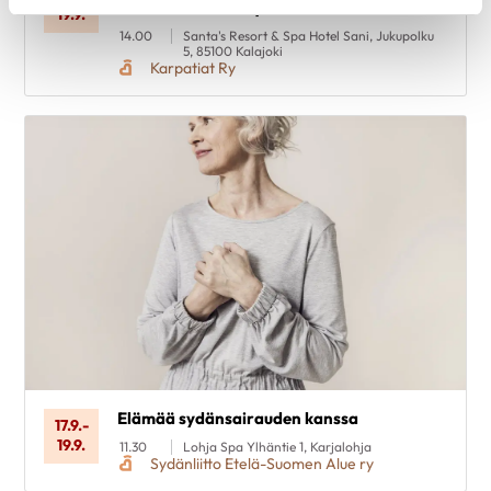
tunne itsesi - voi hyvin
19.9.
14.00
Santa's Resort & Spa Hotel Sani, Jukupolku
5, 85100 Kalajoki
Karpatiat Ry
Elämää sydänsairauden kanssa
17.9.
-
19.9.
11.30
Lohja Spa Ylhäntie 1, Karjalohja
Sydänliitto Etelä-Suomen Alue ry