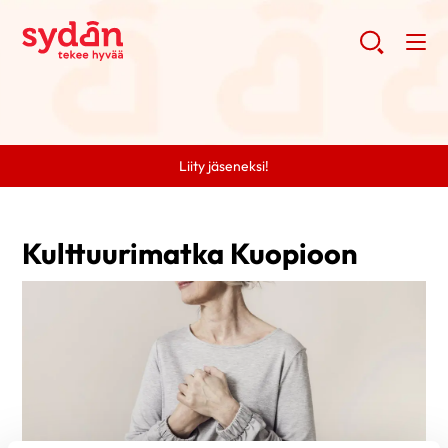
Liity jäseneksi!
Kulttuurimatka Kuopioon