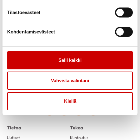
Sydänyhdistys
Tilastoevästeet
JÄRJESTÄJÄ
Kemin Seudun Sydänyhdistys Ry
Kohdentamisevästeet
Salli kaikki
Vahvista valintani
Kiellä
Link to facebook
Link to twitter
Link to instagram
Link to youtube
Tietoa
Tukea
Uutiset
Kuntoutus