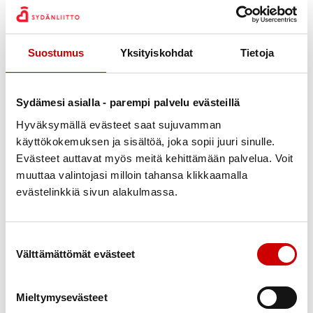
08:00 — 23:00
8.8.-
10.8.
Suostumus
Yksityiskohdat
Tietoja
Keskuspuistokatu 28, II kerros, Kemi
Jaa Whatsapp
Jaa Facebook
Jaa Twitter
Jaa Linkedin
Jaa Email
Jaa Print
Sydämesi asialla - parempi palvelu evästeillä
Hyväksymällä evästeet saat sujuvamman
käyttökokemuksen ja sisältöä, joka sopii juuri sinulle.
KUVAUS
Matka täynnä.
Evästeet auttavat myös meitä kehittämään palvelua. Voit
muuttaa valintojasi milloin tahansa klikkaamalla
Musiikkikonsertti ja kallaveden risteily. Yöpyminen Hotelli
evästelinkkiä sivun alakulmassa.
Puijonsarvessa. Risteilyllä ruokailu. Risteily yksityinen, ei muita
ihmisiä.
Suostumuksen valinta
Välttämättömät evästeet
LISÄTIEDOT
Hilkka Grönvall 0400 909795
Mieltymysevästeet
PAIKAN TARKEMMAT TIEDOT