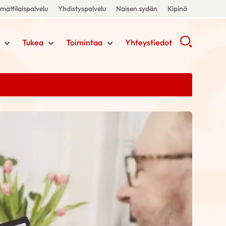
attilaispalvelu
Yhdistyspalvelu
Naisen sydän
Kipinä
Tukea
Toimintaa
Yhteystiedot