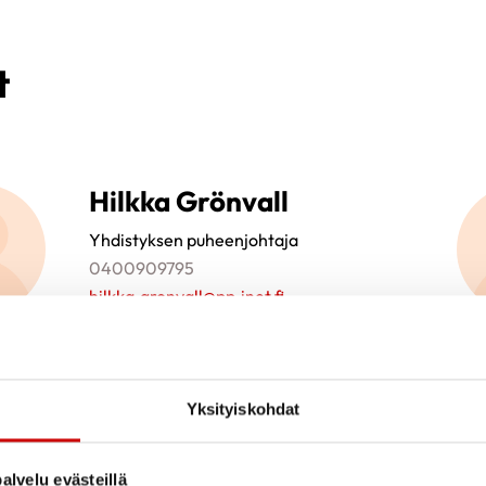
t
Hilkka Grönvall
Yhdistyksen puheenjohtaja
0400909795
hilkka.gronvall@pp.inet.fi
Yksityiskohdat
Seija Kreku
Yhdistyksen hallitus
alvelu evästeillä
0407188197