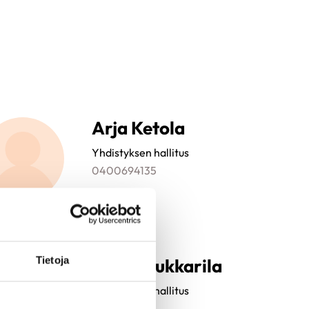
Arja Ketola
Yhdistyksen hallitus
0400694135
Tietoja
Terttu Lukkarila
Yhdistyksen hallitus