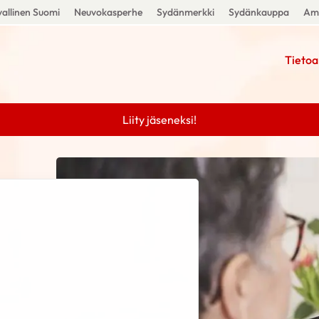
allinen Suomi
Neuvokasperhe
Sydänmerkki
Sydänkauppa
Amm
Tietoa
Liity jäseneksi!