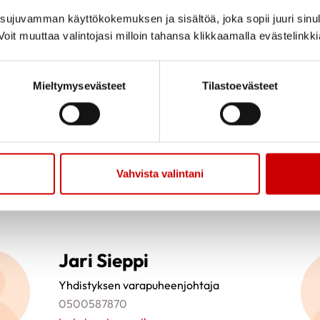
seija.kreku@gmail.com
ujuvamman käyttökokemuksen ja sisältöä, joka sopii juuri sinul
oit muuttaa valintojasi milloin tahansa klikkaamalla evästelinkk
Mieltymysevästeet
Tilastoevästeet
Tuula Piiparinen
Yhdistyksen hallitus
0407078279
tutsa46@gmail.com
Vahvista valintani
Jari Sieppi
Yhdistyksen varapuheenjohtaja
0500587870