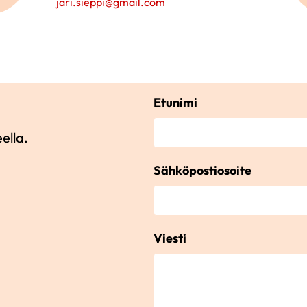
jari.sieppi@gmail.com
Etunimi
ella.
Sähköpostiosoite
Viesti