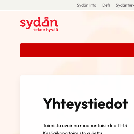
Sydänliitto
Defi
Sydänturv
Yhteystiedot
Toimisto avoinna maanantaisin klo 11-13
Kesäaikana toimisto suljettu