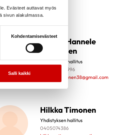
le. Evästeet auttavat myös
iä sivun alakulmassa.
Kohdentamisevästeet
Maarit Hannele
Saikkonen
Yhdistyksen hallitus
+358407637996
Salli kaikki
maaritsaikkonen38@gmail.com
Hilkka Timonen
Yhdistyksen hallitus
0405074386