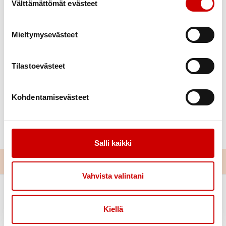
ohjelmaakin leppoisasti tuulen kieputtaman savun
Välttämättömät evästeet
seassa.
Mieltymysevästeet
Tilastoevästeet
Kohdentamisevästeet
Salli kaikki
Vahvista valintani
Kiellä