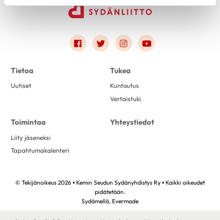
Link to facebook
Link to twitter
Link to instagram
Link to youtube
Tietoa
Tukea
Uutiset
Kuntoutus
Vertaistuki
Toimintaa
Yhteystiedot
Liity jäseneksi
Tapahtumakalenteri
© Tekijänoikeus 2026 • Kemin Seudun Sydänyhdistys Ry • Kaikki oikeudet
pidätetään.
Sydämellä,
Evermade