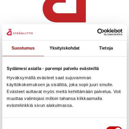
Jari Sieppi
Julkaistu 28.5.2025
Jaa Whatsapp
Jaa Facebook
Jaa Twitter
Jaa Linkedin
Jaa Email
Jaa Print
Suostumus
Yksityiskohdat
Tietoja
Sydänviikon viimeinen tapahtuma ja samalla kauden
”päättäjäiset” vietettiin lauantaina 24.5.2025 Kemin
Sydämesi asialla - parempi palvelu evästeillä
Mansikkanokan laavulla. 10 pakettia meni makkaraa
Hyväksymällä evästeet saat sujuvamman
(laktoositon, gluteeniton), Kahvia keitettiin
käyttökokemuksen ja sisältöä, joka sopii juuri sinulle.
perinteisesti 5 litran pannulla. Molempia riitti
Evästeet auttavat myös meitä kehittämään palvelua. Voit
muuttaa valintojasi milloin tahansa klikkaamalla
sopivasti, kaksi viimeistä piti tarjota syötäväksi.
evästelinkkiä sivun alakulmassa.
Aurinkoisessa mutta tuulisessa säässä laavulla
piipahti lähes 30 kävijää, osalla nelijalkainen ystävä
mukana. Suunniteltiin kesän retkiä ja syksyn
Suostumuksen valinta