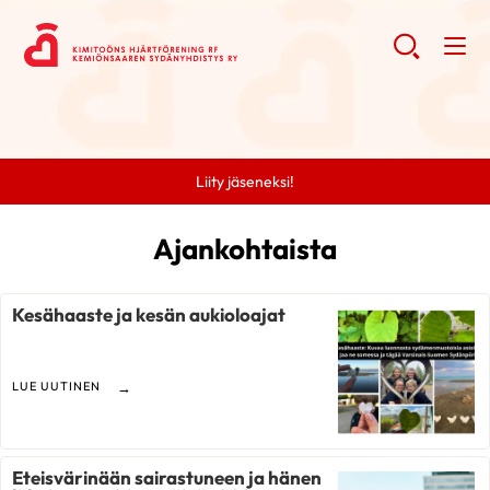
Liity jäseneksi!
Ajankohtaista
Kesähaaste ja kesän aukioloajat
LUE UUTINEN
Eteisvärinään sairastuneen ja hänen