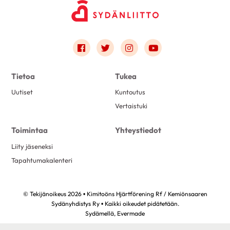
Link to facebook
Link to twitter
Link to instagram
Link to youtube
Tietoa
Tukea
Uutiset
Kuntoutus
Vertaistuki
Toimintaa
Yhteystiedot
Liity jäseneksi
Tapahtumakalenteri
© Tekijänoikeus 2026 • Kimitoöns Hjärtförening Rf / Kemiönsaaren
Sydänyhdistys Ry • Kaikki oikeudet pidätetään.
Sydämellä,
Evermade