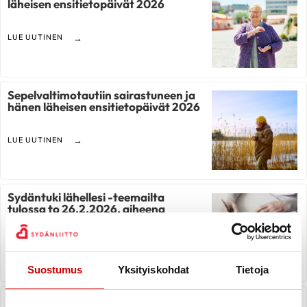
läheisen ensitietopäivät 2026
LUE UUTINEN
Sepelvaltimotautiin sairastuneen ja
hänen läheisen ensitietopäivät 2026
LUE UUTINEN
Sydäntuki lähellesi -teemailta
tulossa to 26.2.2026, aiheena
sydämen vajaatoiminta
LUE UUTINEN
Suostumus
Yksityiskohdat
Tietoja
Sydämellistä joulun aikaa