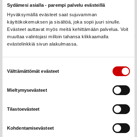
Sydämesi asialla - parempi palvelu evästeillä
Hyväksymällä evästeet saat sujuvamman
LUE UUTINEN
käyttökokemuksen ja sisältöä, joka sopii juuri sinulle.
Evästeet auttavat myös meitä kehittämään palvelua. Voit
muuttaa valintojasi milloin tahansa klikkaamalla
Maailman Sydänpäivä ma 29.9.2025
evästelinkkiä sivun alakulmassa.
LUE UUTINEN
Suostumuksen valinta
Välttämättömät evästeet
Sepelvaltimotautiin sairastuneen ja
Mieltymysevästeet
hänen läheisen ensitietopäivät
syksyllä 2025
LUE UUTINEN
Tilastoevästeet
Kohdentamisevästeet
Unelmien liikuntapäivän etkot