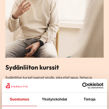
Sydänliiton kurssit
Sydänliiton kurssit sopivat sinulle, joka etsit apua, tietoa ja
vinkkejä arjen elämään sydänsairauden kanssa.
Ryhmämuotoisilla kursseillamme pääset tapaamaan toisia
samassa elämäntilanteessa olevia ja jakamaan kokemuksia
yhdessä tekemisen ja oppimisen kautta.
Suostumus
Yksityiskohdat
Tietoja
Osa kursseista on teemallisia kursseja, joissa käsitellään yhtä