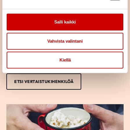
Löydä oma tukijasi
Salli kaikki
Oletko sairastunut tai sairastuneen läheinen? Haluaisitko jutella
kokemuksistasi toisen samankaltaista kokeneen kanssa?
Vertaistukihenkilön kanssa voi puhua luottamuksella omista
Vahvista valintani
ajatuksista ja tunteista.
Usein saman kokenut osaa parhaiten tukea sydänsairastunutta
Kiellä
tai hänen läheistään ja auttaa jaksamaan arjessa. Kuka vaan voi
ottaa yhteyttä vertaistukihenkilöön.
ETSI VERTAISTUKIHENKILÖÄ