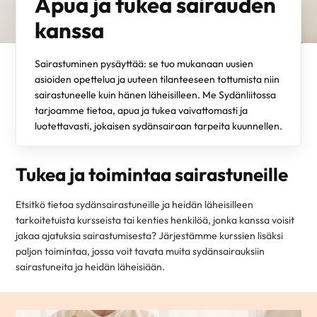
Apua ja tukea sairauden
kanssa
Sairastuminen pysäyttää: se tuo mukanaan uusien
asioiden opettelua ja uuteen tilanteeseen tottumista niin
sairastuneelle kuin hänen läheisilleen. Me Sydänliitossa
tarjoamme tietoa, apua ja tukea vaivattomasti ja
luotettavasti, jokaisen sydänsairaan tarpeita kuunnellen.
Tukea ja toimintaa sairastuneille
Etsitkö tietoa sydänsairastuneille ja heidän läheisilleen
tarkoitetuista kursseista tai kenties henkilöä, jonka kanssa voisit
jakaa ajatuksia sairastumisesta? Järjestämme kurssien lisäksi
paljon toimintaa, jossa voit tavata muita sydänsairauksiin
sairastuneita ja heidän läheisiään.