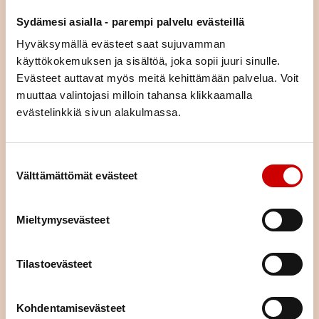
asiaa (esim. liikunta, ravitsemus, mielenhyvinvointi tai parisuhde).
Sydämesi asialla - parempi palvelu evästeillä
Voit tulla kurssille yksin tai yhdessä puolisosi tai läheisesi kanssa.
Kurssimme ovat osallistujille maksuttomia. Voit hakeutua kaikille
Hyväksymällä evästeet saat sujuvamman
kursseille asuinpaikastasi riippumatta.
käyttökokemuksen ja sisältöä, joka sopii juuri sinulle.
Evästeet auttavat myös meitä kehittämään palvelua. Voit
KURSSIKALENTERI
muuttaa valintojasi milloin tahansa klikkaamalla
evästelinkkiä sivun alakulmassa.
Suostumuksen valinta
Välttämättömät evästeet
Mieltymysevästeet
Tilastoevästeet
Kohdentamisevästeet