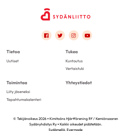
Link to facebook
Link to twitter
Link to instagram
Link to youtube
Tietoa
Tukea
Uutiset
Kuntoutus
Vertaistuki
Toimintaa
Yhteystiedot
Liity jäseneksi
Tapahtumakalenteri
© Tekijänoikeus 2026 • Kimitoöns Hjärtförening Rf / Kemiönsaaren
Sydänyhdistys Ry • Kaikki oikeudet pidätetään.
Sydämellä,
Evermade